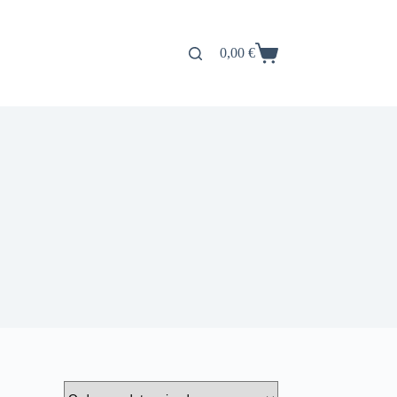
0,00
€
Carro
de
compra