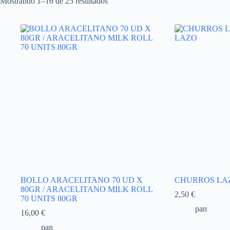
Mostrando 1–16 de 25 resultados
BOLLO ARACELITANO 70 UD X
CHURROS LAZ
80GR / ARACELITANO MILK ROLL
2,50
€
70 UNITS 80GR
pan
16,00
€
pan