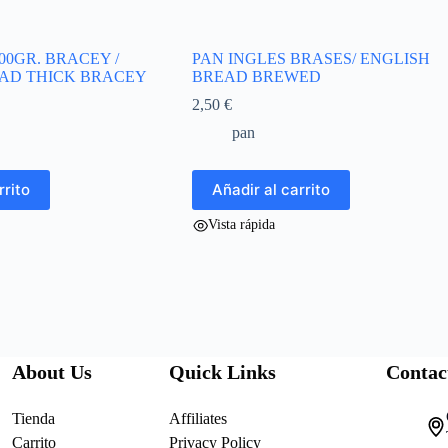
00GR. BRACEY /
PAN INGLES BRASES/ ENGLISH
AD THICK BRACEY
BREAD BREWED
2,50
€
pan
rrito
Añadir al carrito
Vista rápida
About Us
Quick Links
Contac
Tienda
Affiliates
Carrito
Privacy Policy