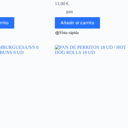
11,00
€
pan
rrito
Añadir al carrito
Vista rápida