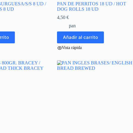
URGUESA/S/S 8 UD /
PAN DE PERRITOS 18 UD / HOT
 8 UD
DOG ROLLS 18 UD
4,50
€
pan
rrito
Añadir al carrito
Vista rápida