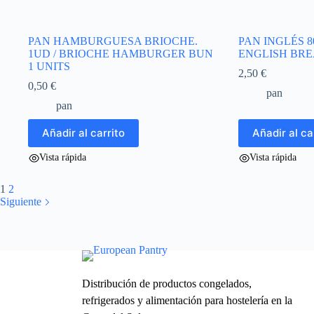
PAN HAMBURGUESA BRIOCHE.
PAN INGLÉS 8
1UD / BRIOCHE HAMBURGER BUN
ENGLISH BRE
1 UNITS
2,50
€
0,50
€
pan
pan
Añadir al carrito
Añadir al ca
Vista rápida
Vista rápida
1
2
Siguiente
Distribución de productos congelados,
refrigerados y alimentación para hostelería en la