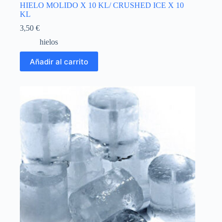
HIELO MOLIDO X 10 KL/ CRUSHED ICE X 10
KL
3,50
€
hielos
Añadir al carrito