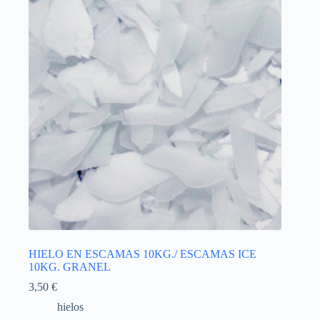
HIELO EN ESCAMAS 10KG./ ESCAMAS ICE
10KG. GRANEL
3,50
€
hielos