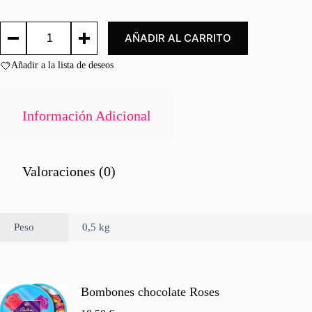
d
o
AGUA
c
AÑADIR AL CARRITO
BOT
o
0.50
n
X12
Añadir a la lista de deseos
0
UD/
d
BOTTLED
e
WATER
0.50
5
Información Adicional
X
12
UNITS
cantidad
Valoraciones (0)
Peso
0,5 kg
Bombones chocolate Roses