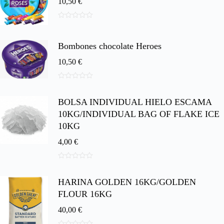
10,50
€
0
d
e
Bombones chocolate Heroes
5
10,50
€
0
d
BOLSA INDIVIDUAL HIELO ESCAMA
e
5
10KG/INDIVIDUAL BAG OF FLAKE ICE
10KG
4,00
€
0
d
HARINA GOLDEN 16KG/GOLDEN
e
5
FLOUR 16KG
40,00
€