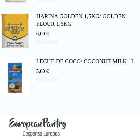
0
d
HARINA GOLDEN 1,5KG/ GOLDEN
e
5
FLOUR 1.5KG
6,00
€
0
d
e
LECHE DE COCO/ COCONUT MILK 1L
5
5,00
€
0
d
e
5