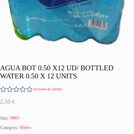
AGUA BOT 0.50 X12 UD/ BOTTLED
WATER 0.50 X 12 UNITS
(
0
reseña de cliente)
V
2,50
€
a
l
o
Sku:
H005
r
a
Category:
Hielos