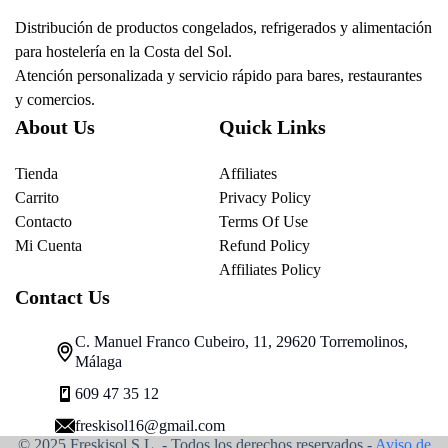
Distribución de productos congelados, refrigerados y alimentación
para hostelería en la Costa del Sol.
Atención personalizada y servicio rápido para bares, restaurantes
y comercios.
About Us
Quick Links
Tienda
Affiliates
Carrito
Privacy Policy
Contacto
Terms Of Use
Mi Cuenta
Refund Policy
Affiliates Policy
Contact Us
C. Manuel Franco Cubeiro, 11, 29620 Torremolinos,
Málaga
609 47 35 12
freskisol16@gmail.com
© 2025 Freskisol S.L. - Todos los derechos reservados.-
Aviso de