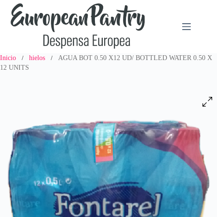
Saltar
al
contenido
Inicio
hielos
AGUA BOT 0.50 X12 UD/ BOTTLED WATER 0.50 X
/
/
12 UNITS