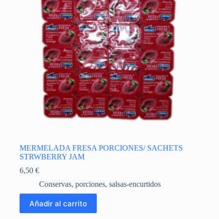
MERMELADA FRESA PORCIONES/ SACHETS
STRWBERRY JAM
6,50
€
Conservas
,
porciones
,
salsas-encurtidos
Añadir al carrito