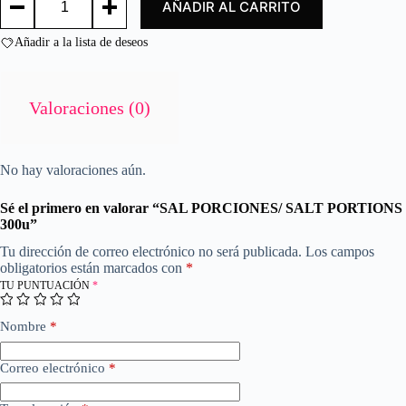
AÑADIR AL CARRITO
PORCIONES/
o
SALT
n
PORTIONS
Añadir a la lista de deseos
0
300u
d
cantidad
e
5
Valoraciones (0)
No hay valoraciones aún.
Sé el primero en valorar “SAL PORCIONES/ SALT PORTIONS
300u”
Tu dirección de correo electrónico no será publicada.
Los campos
obligatorios están marcados con
*
TU PUNTUACIÓN
*
Nombre
*
Correo electrónico
*