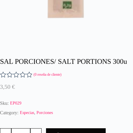
SAL PORCIONES/ SALT PORTIONS 300u
(
0
reseña de cliente)
V
3,50
€
a
l
o
Sku:
EP029
r
a
Category:
Especias
,
Porciones
d
o
SAL
c