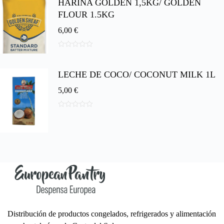
HARINA GOLDEN 1,5KG/ GOLDEN
e
5
FLOUR 1.5KG
6,00
€
0
d
e
LECHE DE COCO/ COCONUT MILK 1L
5
5,00
€
0
d
e
5
Distribución de productos congelados, refrigerados y alimentación