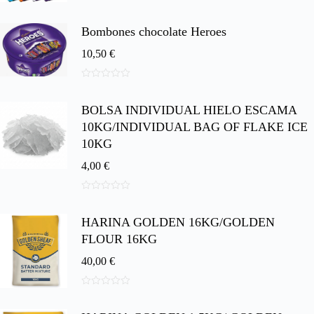
0
d
e
Bombones chocolate Heroes
5
10,50
€
0
d
BOLSA INDIVIDUAL HIELO ESCAMA
e
5
10KG/INDIVIDUAL BAG OF FLAKE ICE
10KG
4,00
€
0
d
HARINA GOLDEN 16KG/GOLDEN
e
5
FLOUR 16KG
40,00
€
0
d