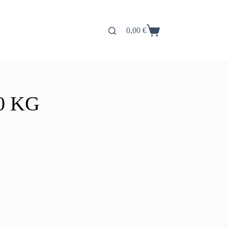
0,00
€
Carro
de
compra
0 KG