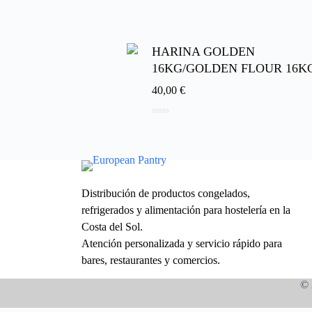
d
e
5
HARINA GOLDEN
16KG/GOLDEN FLOUR 16K
40,00
€
0
d
e
5
Distribución de productos congelados,
refrigerados y alimentación para hostelería en la
Costa del Sol.
Atención personalizada y servicio rápido para
bares, restaurantes y comercios.
© 