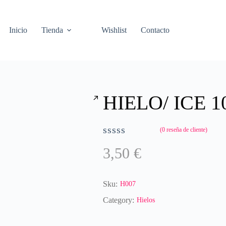
Inicio
Tienda
Wishlist
Contacto
HIELO/ ICE 1
(
0
reseña de cliente)
V
3,50
€
a
l
o
r
Sku:
H007
a
Category:
Hielos
d
o
c