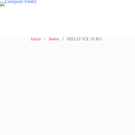
Saltar
al
contenido
Inicio
hielos
HIELO/ ICE 10 KG
/
/