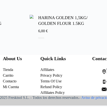
d
e
5
HARINA GOLDEN 1,5KG/
G
GOLDEN FLOUR 1.5KG
6,00
€
0
d
e
5
About Us
Quick Links
Contac
Tienda
Affiliates
Carrito
Privacy Policy
Contacto
Terms Of Use
Mi Cuenta
Refund Policy
Affiliates Policy
2025 Freskisol S.L. - Todos los derechos reservados.-
Aviso de privaci