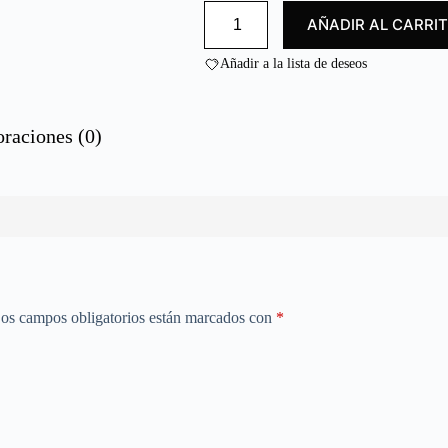
HIELO/
o
AÑADIR AL CARRI
ICE
n
10
0
KG
Añadir a la lista de deseos
cantidad
d
e
5
oraciones (0)
os campos obligatorios están marcados con
*