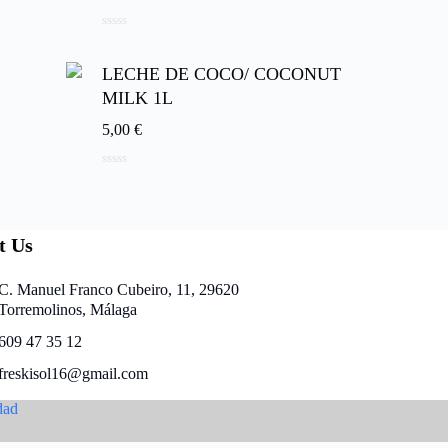
0
d
e
LECHE DE COCO/ COCONUT
5
MILK 1L
5,00
€
0
d
e
5
t Us
C. Manuel Franco Cubeiro, 11, 29620
Torremolinos, Málaga
609 47 35 12
freskisol16@gmail.com
dad