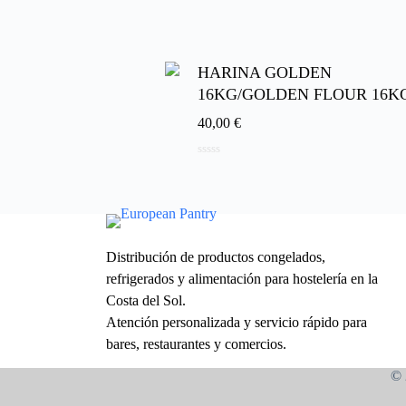
d
e
5
HARINA GOLDEN
16KG/GOLDEN FLOUR 16K
40,00
€
0
d
e
5
Distribución de productos congelados,
refrigerados y alimentación para hostelería en la
Costa del Sol.
Atención personalizada y servicio rápido para
bares, restaurantes y comercios.
© 