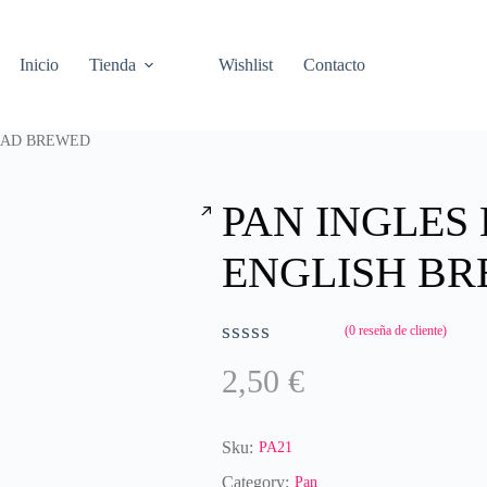
Inicio
Tienda
Wishlist
Contacto
READ BREWED
PAN INGLES 
ENGLISH B
(
0
reseña de cliente)
V
2,50
€
a
l
o
r
Sku:
PA21
a
Category:
Pan