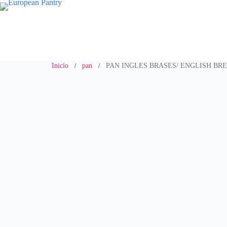
Saltar
al
contenido
Inicio
pan
PAN INGLES BRASES/ ENGLISH B
/
/