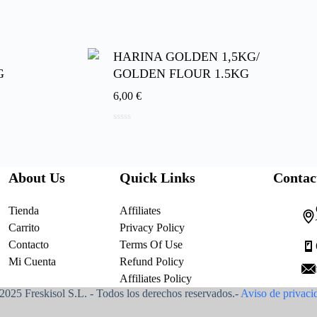
d
e
5
HARINA GOLDEN 1,5KG/
G
GOLDEN FLOUR 1.5KG
6,00
€
0
d
e
5
About Us
Quick Links
Contac
Tienda
Affiliates
Carrito
Privacy Policy
Contacto
Terms Of Use
Mi Cuenta
Refund Policy
Affiliates Policy
2025 Freskisol S.L. - Todos los derechos reservados.-
Aviso de privaci