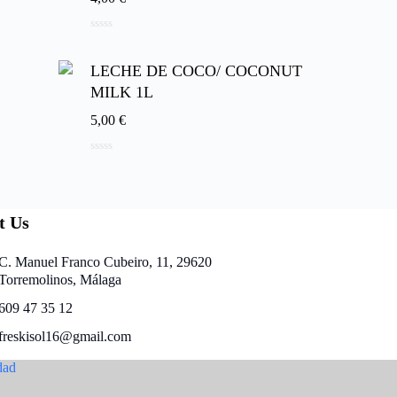
0
d
e
LECHE DE COCO/ COCONUT
5
MILK 1L
5,00
€
0
d
e
5
t Us
C. Manuel Franco Cubeiro, 11, 29620
Torremolinos, Málaga
609 47 35 12
freskisol16@gmail.com
dad