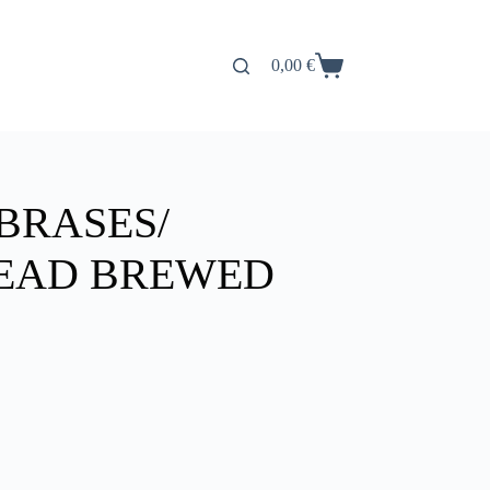
0,00
€
Carro
de
compra
BRASES/
READ BREWED