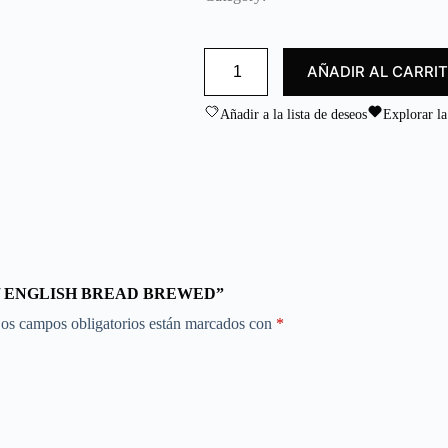
d
o
c
PAN
o
AÑADIR AL CARRI
INGLES
n
BRASES/
0
ENGLISH
Añadir a la lista de deseos
Explorar la
BREAD
d
BREWED
e
cantidad
5
SES/ ENGLISH BREAD BREWED”
os campos obligatorios están marcados con
*