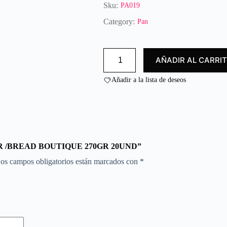
r
Sku:
PA019
a
Category:
Pan
d
o
c
PAN
o
AÑADIR AL CARRI
BOUTIQUE
n
270GR
0
/BREAD
Añadir a la lista de deseos
BOUTIQUE
d
270GR
e
20UND
5
cantidad
70GR /BREAD BOUTIQUE 270GR 20UND”
os campos obligatorios están marcados con
*