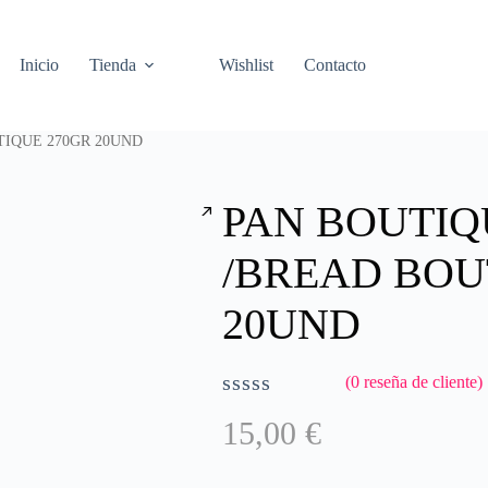
Inicio
Tienda
Wishlist
Contacto
TIQUE 270GR 20UND
PAN BOUTIQ
/BREAD BOU
20UND
(
0
reseña de cliente)
V
15,00
€
a
l
o