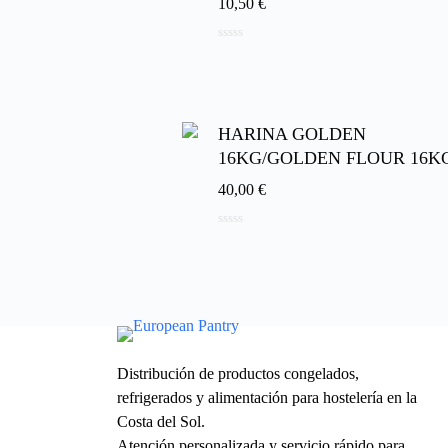
10,50
€
0
d
e
5
HARINA GOLDEN
16KG/GOLDEN FLOUR 16K
40,00
€
0
d
e
5
Distribución de productos congelados,
refrigerados y alimentación para hostelería en la
Costa del Sol.
Atención personalizada y servicio rápido para