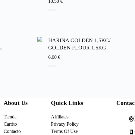
10,50
€
0
d
e
5
HARINA GOLDEN 1,5KG/
G
GOLDEN FLOUR 1.5KG
6,00
€
0
d
e
5
About Us
Quick Links
Contac
Tienda
Affiliates
Carrito
Privacy Policy
Contacto
Terms Of Use