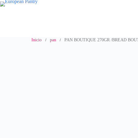
Saltar
al
contenido
Inicio
pan
PAN BOUTIQUE 270GR /BREAD BOU
/
/