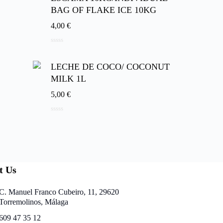
BAG OF FLAKE ICE 10KG
4,00
€
0
d
e
LECHE DE COCO/ COCONUT
5
MILK 1L
5,00
€
0
d
e
5
t Us
C. Manuel Franco Cubeiro, 11, 29620
Torremolinos, Málaga
609 47 35 12