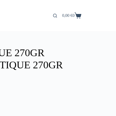
0,00
€
0
Carro
de
compra
UE 270GR
TIQUE 270GR