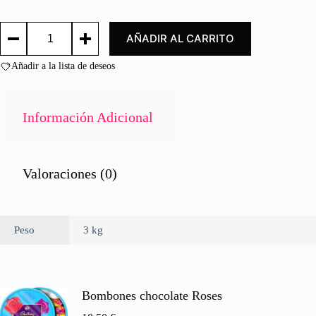
d
o
ZANAHORIA
c
AÑADIR AL CARRITO
RALLADA
o
3KG.
n
/
Añadir a la lista de deseos
0
CARROTS
d
3KG.
e
(SALAD)
cantidad
5
Información Adicional
Valoraciones (0)
Peso
3 kg
Bombones chocolate Roses