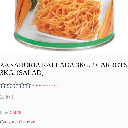
ZANAHORIA RALLADA 3KG. / CARROTS
3KG. (SALAD)
(
0
reseña de cliente)
V
2,80
€
a
l
o
Sku:
CN018
r
a
Category:
Conservas