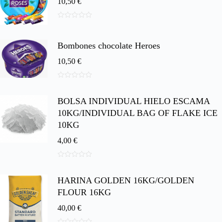
10,50
€
0
d
e
Bombones chocolate Heroes
5
10,50
€
0
d
BOLSA INDIVIDUAL HIELO ESCAMA
e
5
10KG/INDIVIDUAL BAG OF FLAKE ICE
10KG
4,00
€
0
d
HARINA GOLDEN 16KG/GOLDEN
e
5
FLOUR 16KG
40,00
€