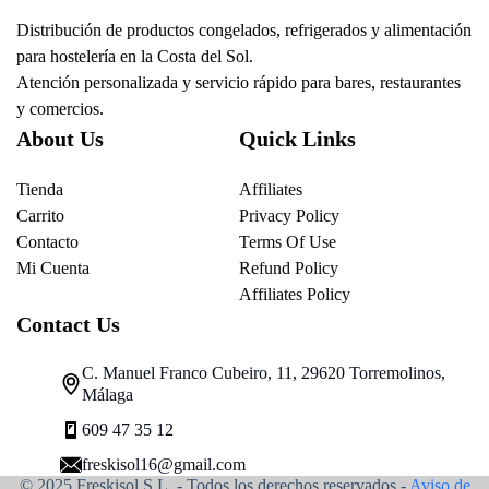
Distribución de productos congelados, refrigerados y alimentación
para hostelería en la Costa del Sol.
Atención personalizada y servicio rápido para bares, restaurantes
y comercios.
About Us
Quick Links
Tienda
Affiliates
Carrito
Privacy Policy
Contacto
Terms Of Use
Mi Cuenta
Refund Policy
Affiliates Policy
Contact Us
C. Manuel Franco Cubeiro, 11, 29620 Torremolinos,
Málaga
609 47 35 12
freskisol16@gmail.com
© 2025 Freskisol S.L. - Todos los derechos reservados.-
Aviso de