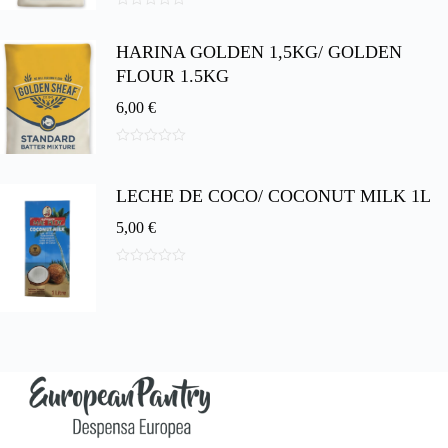
0
d
HARINA GOLDEN 1,5KG/ GOLDEN
e
5
FLOUR 1.5KG
6,00
€
0
d
e
LECHE DE COCO/ COCONUT MILK 1L
5
5,00
€
0
d
e
5