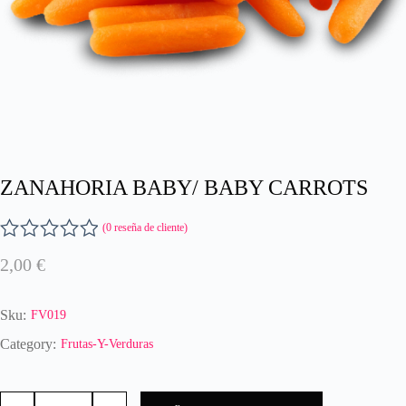
ZANAHORIA BABY/ BABY CARROTS
(
0
reseña de cliente)
V
2,00
€
a
l
o
Sku:
FV019
r
a
Category:
Frutas-Y-Verduras
d
o
ZANAHORIA
c