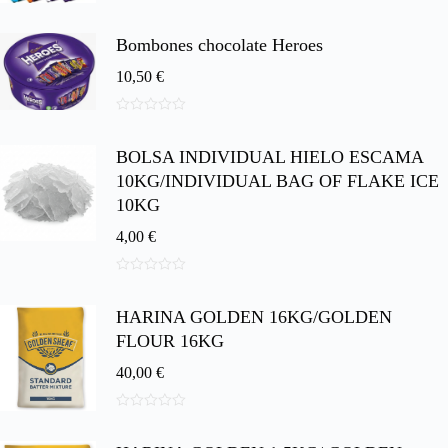
0
d
e
Bombones chocolate Heroes
5
10,50
€
0
d
BOLSA INDIVIDUAL HIELO ESCAMA
e
5
10KG/INDIVIDUAL BAG OF FLAKE ICE
10KG
4,00
€
0
d
HARINA GOLDEN 16KG/GOLDEN
e
5
FLOUR 16KG
40,00
€
0
d