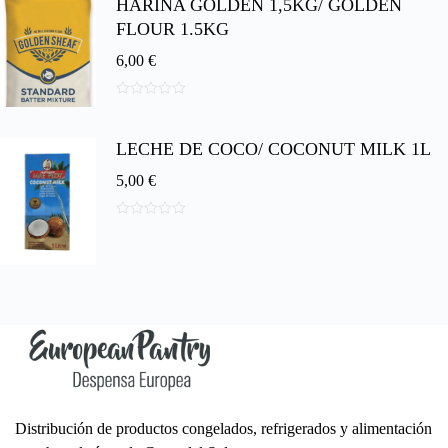
HARINA GOLDEN 1,5KG/ GOLDEN
e
5
FLOUR 1.5KG
6,00
€
0
d
e
LECHE DE COCO/ COCONUT MILK 1L
5
5,00
€
0
d
e
5
Distribución de productos congelados, refrigerados y alimentación