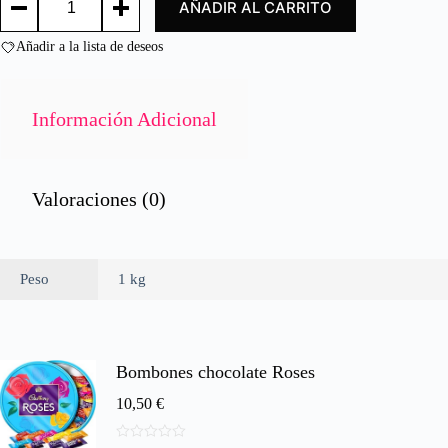
AÑADIR AL CARRITO
BABY/
o
BABY
n
CARROTS
Añadir a la lista de deseos
0
cantidad
d
e
5
Información Adicional
Valoraciones (0)
Peso
1 kg
Bombones chocolate Roses
10,50
€