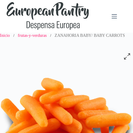
Saltar
al
contenido
Inicio
frutas-y-verduras
ZANAHORIA BABY/ BABY CARROTS
/
/