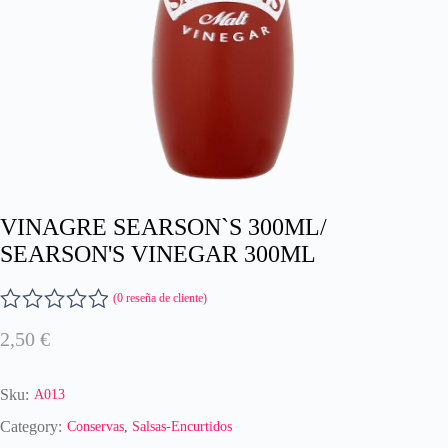
VINAGRE SEARSON`S 300ML/
SEARSON'S VINEGAR 300ML
(
0
reseña de cliente)
V
2,50
€
a
l
o
Sku:
A013
r
a
Category:
Conservas
,
Salsas-Encurtidos