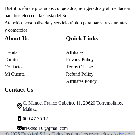
Distribución de productos congelados, refrigerados y alimentación
para hostelería en la Costa del Sol.
Atención personalizada y servicio rápido para bares, restaurantes
y comercios.
About Us
Quick Links
Tienda
Affiliates
Carrito
Privacy Policy
Contacto
Terms Of Use
Mi Cuenta
Refund Policy
Affiliates Policy
Contact Us
C. Manuel Franco Cubeiro, 11, 29620 Torremolinos,
Málaga
609 47 35 12
freskisol16@gmail.com
© 2025 Freskisol S.L. - Todos los derechos reservados.-
Aviso de