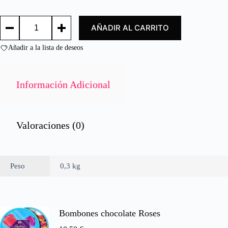
d
o
VINAGRE
c
AÑADIR AL CARRITO
SEARSON`S
o
300ML/
n
SEARSON'S
Añadir a la lista de deseos
0
VINEGAR
d
300ML
e
cantidad
5
Información Adicional
Valoraciones (0)
Peso
0,3 kg
Bombones chocolate Roses