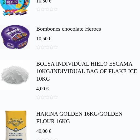
10,50
€
0
d
e
Bombones chocolate Heroes
5
10,50
€
0
d
BOLSA INDIVIDUAL HIELO ESCAMA
e
5
10KG/INDIVIDUAL BAG OF FLAKE ICE
10KG
4,00
€
0
d
HARINA GOLDEN 16KG/GOLDEN
e
5
FLOUR 16KG
40,00
€