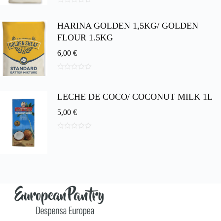
0
d
HARINA GOLDEN 1,5KG/ GOLDEN
e
5
FLOUR 1.5KG
6,00
€
0
d
e
LECHE DE COCO/ COCONUT MILK 1L
5
5,00
€
0
d
e
5