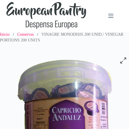
Saltar
al
contenido
Inicio
Conservas
VINAGRE MONODISIS 200 UNID./ VINEGAR
/
/
PORTIONS 200 UNITS