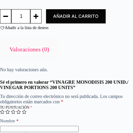
d
o
VINAGRE
c
AÑADIR AL CARRITO
MONODISIS
o
200
n
UNID./
Añadir a la lista de deseos
0
VINEGAR
d
PORTIONS
e
200
UNITS
5
Valoraciones (0)
cantidad
No hay valoraciones aún.
Sé el primero en valorar “VINAGRE MONODISIS 200 UNID./
VINEGAR PORTIONS 200 UNITS”
Tu dirección de correo electrónico no será publicada.
Los campos
obligatorios están marcados con
*
TU PUNTUACIÓN
*
Nombre
*