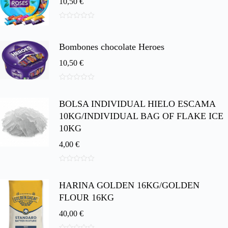
10,50
€
0
d
e
Bombones chocolate Heroes
5
10,50
€
0
d
BOLSA INDIVIDUAL HIELO ESCAMA
e
5
10KG/INDIVIDUAL BAG OF FLAKE ICE
10KG
4,00
€
0
d
HARINA GOLDEN 16KG/GOLDEN
e
5
FLOUR 16KG
40,00
€