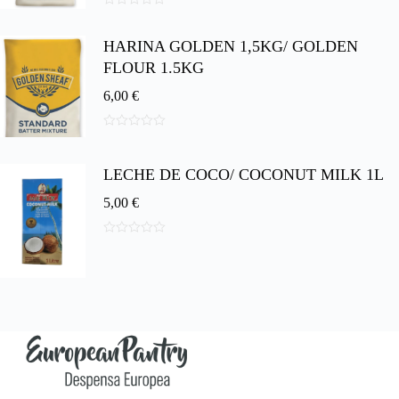
0
d
HARINA GOLDEN 1,5KG/ GOLDEN
e
5
FLOUR 1.5KG
6,00
€
0
d
e
LECHE DE COCO/ COCONUT MILK 1L
5
5,00
€
0
d
e
5