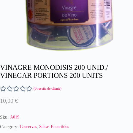
VINAGRE MONODISIS 200 UNID./
VINEGAR PORTIONS 200 UNITS
(
0
reseña de cliente)
V
10,00
€
a
l
o
Sku:
A019
r
a
Category:
Conservas
,
Salsas-Encurtidos