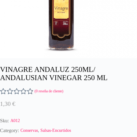
VINAGRE ANDALUZ 250ML/
ANDALUSIAN VINEGAR 250 ML
(
0
reseña de cliente)
V
1,30
€
a
l
o
Sku:
A012
r
a
Category:
Conservas
,
Salsas-Encurtidos