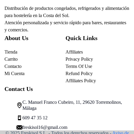
Distribución de productos congelados, refrigerados y alimentación
para hostelería en la Costa del Sol.
Atención personalizada y servicio rápido para bares, restaurantes
y comercios.
About Us
Quick Links
Tienda
Affiliates
Carrito
Privacy Policy
Contacto
Terms Of Use
Mi Cuenta
Refund Policy
Affiliates Policy
Contact Us
C. Manuel Franco Cubeiro, 11, 29620 Torremolinos,
Málaga
609 47 35 12
freskisol16@gmail.com
© 2025 Freskisol S.L. - Todos los derechos reservados.-
Aviso de