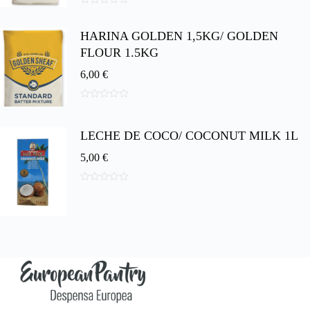
0
d
HARINA GOLDEN 1,5KG/ GOLDEN
e
5
FLOUR 1.5KG
6,00
€
0
d
e
LECHE DE COCO/ COCONUT MILK 1L
5
5,00
€
0
d
e
5