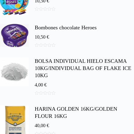
10,50
€
0
d
e
Bombones chocolate Heroes
5
10,50
€
0
d
BOLSA INDIVIDUAL HIELO ESCAMA
e
5
10KG/INDIVIDUAL BAG OF FLAKE ICE
10KG
4,00
€
0
d
HARINA GOLDEN 16KG/GOLDEN
e
5
FLOUR 16KG
40,00
€