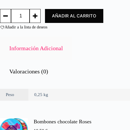
d
o
VINAGRE
c
AÑADIR AL CARRITO
ANDALUZ
o
250ML/
n
ANDALUSIAN
Añadir a la lista de deseos
0
VINEGAR
d
250
e
ML
cantidad
5
Información Adicional
Valoraciones (0)
Peso
0,25 kg
Bombones chocolate Roses