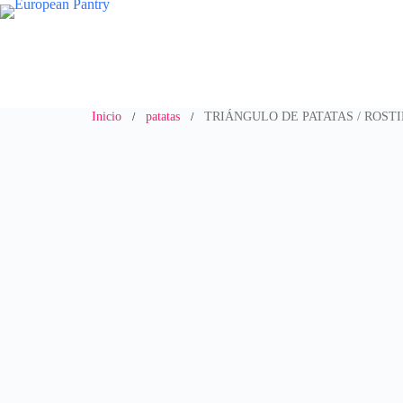
Saltar
al
contenido
Inicio
patatas
TRIÁNGULO DE PATATAS / ROST
/
/