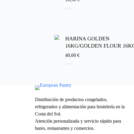
0
d
e
5
HARINA GOLDEN
16KG/GOLDEN FLOUR 16K
40,00
€
0
d
e
5
Distribución de productos congelados,
refrigerados y alimentación para hostelería en la
Costa del Sol.
Atención personalizada y servicio rápido para
bares, restaurantes y comercios.