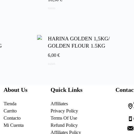
0
d
e
5
HARINA GOLDEN 1,5KG/
G
GOLDEN FLOUR 1.5KG
6,00
€
0
d
e
5
About Us
Quick Links
Contac
Tienda
Affiliates
Carrito
Privacy Policy
Contacto
Terms Of Use
Mi Cuenta
Refund Policy
Affiliates Policy