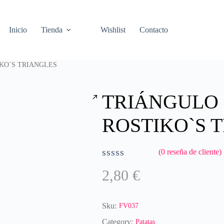
Inicio
Tienda
Wishlist
Contacto
IKO`S TRIANGLES
TRIÁNGULO D
ROSTIKO`S 
(
0
reseña de cliente)
V
2,80
€
a
l
o
r
Sku:
FV037
a
Category:
Patatas