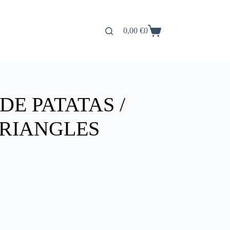
0,00
€
0
Carro
de
compra
E PATATAS /
TRIANGLES