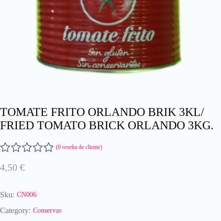
TOMATE FRITO ORLANDO BRIK 3KL/
FRIED TOMATO BRICK ORLANDO 3KG.
(
0
reseña de cliente)
V
4,50
€
a
l
o
Sku:
CN006
r
a
Category:
Conservas