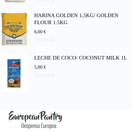
0
d
HARINA GOLDEN 1,5KG/ GOLDEN
e
5
FLOUR 1.5KG
6,00
€
0
d
e
LECHE DE COCO/ COCONUT MILK 1L
5
5,00
€
0
d
e
5