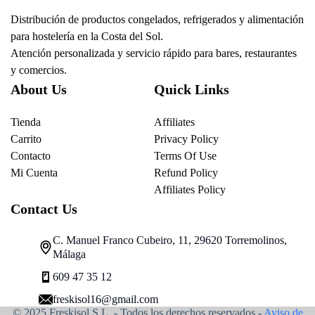
Distribución de productos congelados, refrigerados y alimentación
para hostelería en la Costa del Sol.
Atención personalizada y servicio rápido para bares, restaurantes
y comercios.
About Us
Quick Links
Tienda
Affiliates
Carrito
Privacy Policy
Contacto
Terms Of Use
Mi Cuenta
Refund Policy
Affiliates Policy
Contact Us
C. Manuel Franco Cubeiro, 11, 29620 Torremolinos,
Málaga
609 47 35 12
freskisol16@gmail.com
© 2025 Freskisol S.L. - Todos los derechos reservados.-
Aviso de