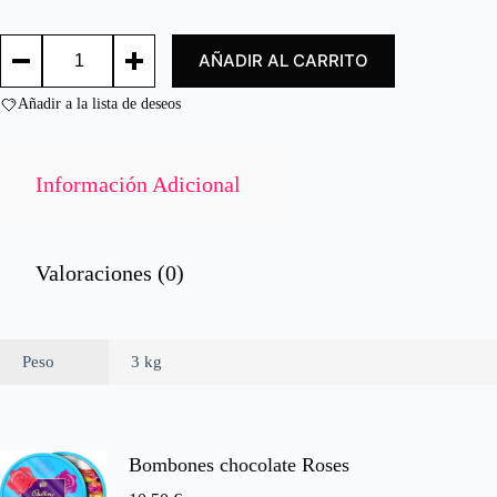
d
o
TOMATE
c
AÑADIR AL CARRITO
FRITO
o
ORLANDO
n
BRIK
Añadir a la lista de deseos
0
3KL/
d
FRIED
e
TOMATO
BRICK
5
Información Adicional
ORLANDO
3KG.
cantidad
Valoraciones (0)
Peso
3 kg
Bombones chocolate Roses