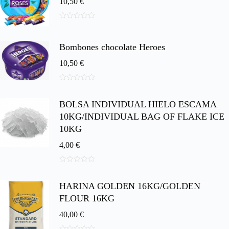
10,50
€
0
d
e
Bombones chocolate Heroes
5
10,50
€
0
d
BOLSA INDIVIDUAL HIELO ESCAMA
e
5
10KG/INDIVIDUAL BAG OF FLAKE ICE
10KG
4,00
€
0
d
HARINA GOLDEN 16KG/GOLDEN
e
5
FLOUR 16KG
40,00
€