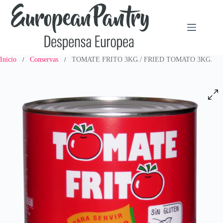
Saltar
al
contenido
Inicio
Conservas
TOMATE FRITO 3KG./ FRIED TOMATO 3KG.
/
/