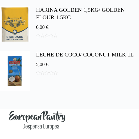
d
HARINA GOLDEN 1,5KG/ GOLDEN
e
5
FLOUR 1.5KG
6,00
€
0
d
e
LECHE DE COCO/ COCONUT MILK 1L
5
5,00
€
0
d
e
5