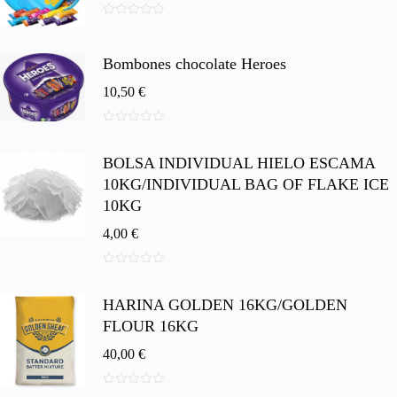
0
d
e
Bombones chocolate Heroes
5
10,50
€
0
d
BOLSA INDIVIDUAL HIELO ESCAMA
e
5
10KG/INDIVIDUAL BAG OF FLAKE ICE
10KG
4,00
€
0
d
HARINA GOLDEN 16KG/GOLDEN
e
5
FLOUR 16KG
40,00
€
0