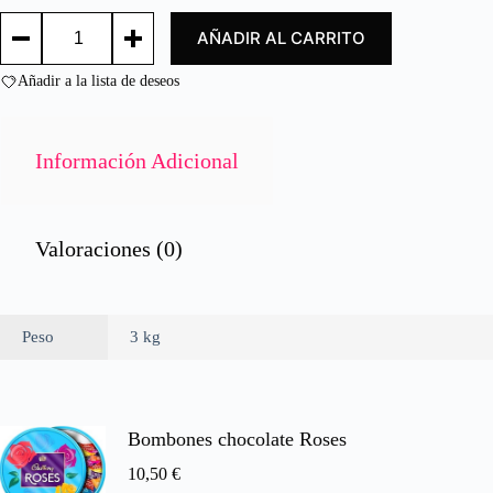
o
TOMATE
c
AÑADIR AL CARRITO
FRITO
o
3KG./
n
FRIED
Añadir a la lista de deseos
0
TOMATO
d
3KG.
e
cantidad
5
Información Adicional
Valoraciones (0)
Peso
3 kg
Bombones chocolate Roses
10,50
€