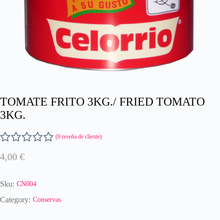
TOMATE FRITO 3KG./ FRIED TOMATO
3KG.
(
0
reseña de cliente)
V
4,00
€
a
l
o
Sku:
CN004
r
a
Category:
Conservas
d