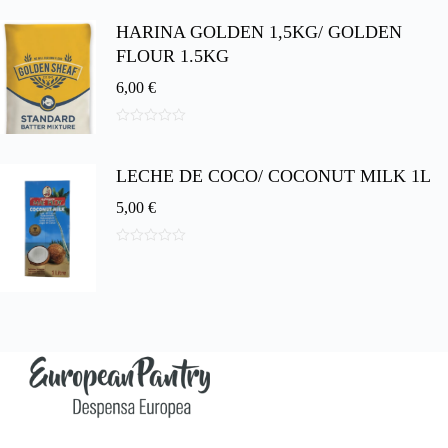
d
HARINA GOLDEN 1,5KG/ GOLDEN
e
5
FLOUR 1.5KG
6,00
€
0
d
e
LECHE DE COCO/ COCONUT MILK 1L
5
5,00
€
0
d
e
5