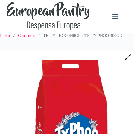
Saltar
al
contenido
Inicio
Conservas
TE TY PHOO 440GR./ TE TY PHOO 400GR.
/
/