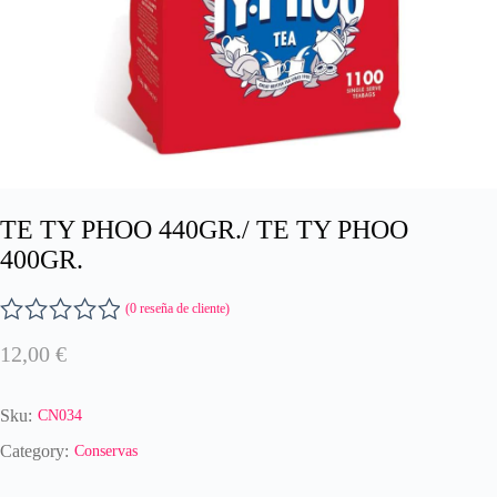
TE TY PHOO 440GR./ TE TY PHOO
400GR.
(
0
reseña de cliente)
V
12,00
€
a
l
o
Sku:
CN034
r
a
Category:
Conservas
d