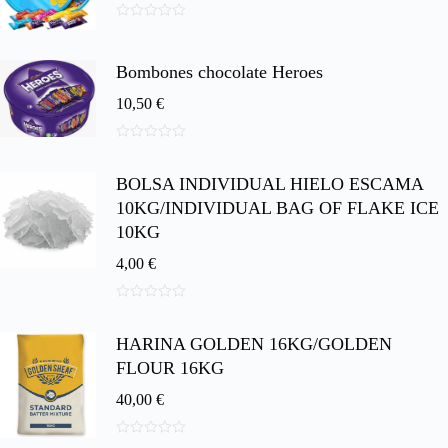
0
d
e
Bombones chocolate Heroes
5
10,50
€
0
d
BOLSA INDIVIDUAL HIELO ESCAMA
e
5
10KG/INDIVIDUAL BAG OF FLAKE ICE
10KG
4,00
€
0
d
HARINA GOLDEN 16KG/GOLDEN
e
5
FLOUR 16KG
40,00
€
0