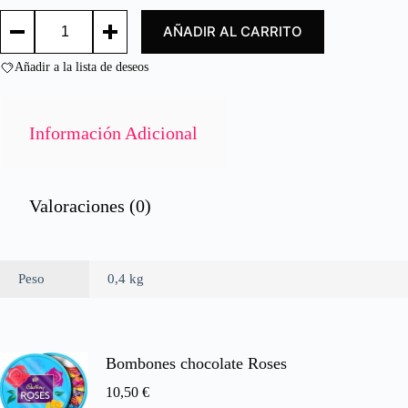
o
TE
c
AÑADIR AL CARRITO
TY
o
PHOO
n
440GR./
Añadir a la lista de deseos
0
TE
d
TY
e
PHOO
400GR.
5
Información Adicional
cantidad
Valoraciones (0)
Peso
0,4 kg
Bombones chocolate Roses
10,50
€