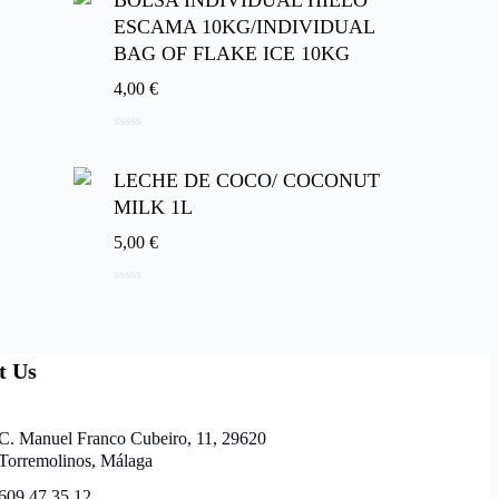
BOLSA INDIVIDUAL HIELO
ESCAMA 10KG/INDIVIDUAL
BAG OF FLAKE ICE 10KG
4,00
€
0
de
5
LECHE DE COCO/ COCONUT
MILK 1L
5,00
€
0
de
5
t Us
C. Manuel Franco Cubeiro, 11, 29620
Torremolinos, Málaga
609 47 35 12