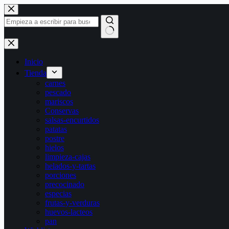
Saltar
al
contenido
Sin
resultados
Inicio
Tienda
carnes
pescado
mariscos
Conservas
salsas-encurtidos
patatas
postre
hielos
limpieza-cajas
helados-y-tartas
porciones
precocinado
especias
frutas-y-verduras
huevos-lacteos
pan