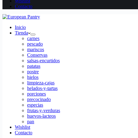
Wishlist
Contacto
Inicio
Tienda
carnes
pescado
mariscos
Conservas
salsas-encurtidos
patatas
postre
hielos
limpieza-cajas
helados-y-tartas
porciones
precocinado
especias
frutas-y-verduras
huevos-lacteos
pan
Wishlist
Contacto