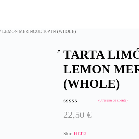
/ LEMON MERINGUE 10PTN (WHOLE)
TARTA LIM
LEMON MER
(WHOLE)
(
0
reseña de cliente)
Valorado
22,50
€
con
0
de
5
Sku:
HT013