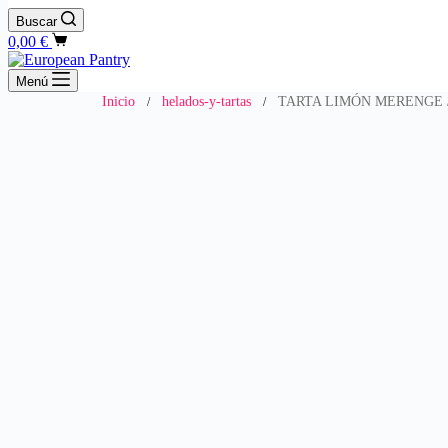
Buscar
Carro
0,00
€
de
compra
Menú
Inicio
helados-y-tartas
TARTA LIMÓN MERENGE 
/
/