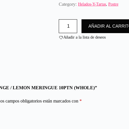
Category:
Helados-Y-Tartas
,
Postre
TARTA
AÑADIR AL CARRI
LIMÓN
MERENGE
/
Añadir a la lista de deseos
LEMON
MERINGUE
10PTN
(WHOLE)
cantidad
ERENGE / LEMON MERINGUE 10PTN (WHOLE)”
os campos obligatorios están marcados con
*