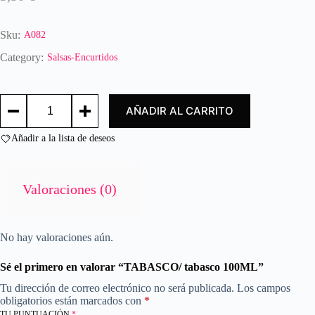
a
l
o
Sku:
A082
r
a
Category:
Salsas-Encurtidos
d
o
TABASCO/
c
AÑADIR AL CARRITO
tabasco
o
100ML
n
cantidad
Añadir a la lista de deseos
0
d
e
5
Valoraciones (0)
No hay valoraciones aún.
Sé el primero en valorar “TABASCO/ tabasco 100ML”
Tu dirección de correo electrónico no será publicada.
Los campos
obligatorios están marcados con
*
TU PUNTUACIÓN
*