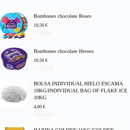
Bombones chocolate Roses
10,50
€
0
d
e
Bombones chocolate Heroes
5
10,50
€
0
d
BOLSA INDIVIDUAL HIELO ESCAMA
e
5
10KG/INDIVIDUAL BAG OF FLAKE ICE
10KG
4,00
€
0
d
e