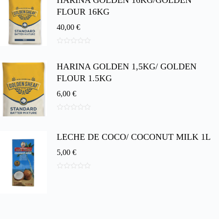
HARINA GOLDEN 16KG/GOLDEN
5
FLOUR 16KG
40,00
€
0
d
HARINA GOLDEN 1,5KG/ GOLDEN
e
5
FLOUR 1.5KG
6,00
€
0
d
e
LECHE DE COCO/ COCONUT MILK 1L
5
5,00
€
0
d
e
5