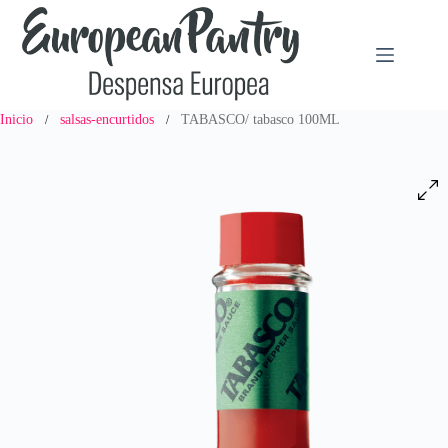
Saltar
al
contenido
Inicio
salsas-encurtidos
TABASCO/ tabasco 100ML
/
/