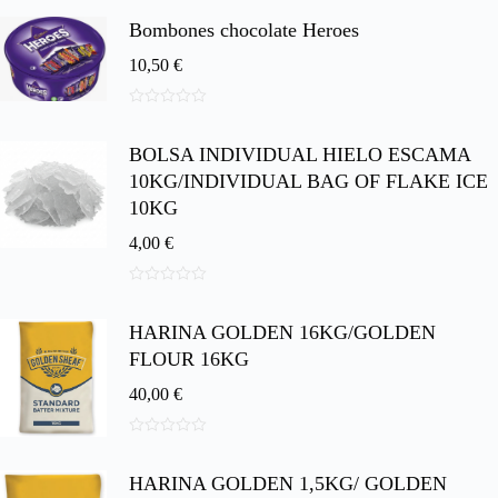
e
Bombones chocolate Heroes
5
10,50
€
0
d
BOLSA INDIVIDUAL HIELO ESCAMA
e
5
10KG/INDIVIDUAL BAG OF FLAKE ICE
10KG
4,00
€
0
d
HARINA GOLDEN 16KG/GOLDEN
e
5
FLOUR 16KG
40,00
€
0
d
HARINA GOLDEN 1,5KG/ GOLDEN
e