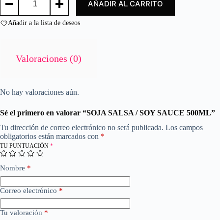
AÑADIR AL CARRITO
SALSA
o
/
n
SOY
Añadir a la lista de deseos
0
SAUCE
d
500ML
e
cantidad
5
Valoraciones (0)
No hay valoraciones aún.
Sé el primero en valorar “SOJA SALSA / SOY SAUCE 500ML”
Tu dirección de correo electrónico no será publicada.
Los campos
obligatorios están marcados con
*
TU PUNTUACIÓN
*
Nombre
*
Correo electrónico
*
Tu valoración
*