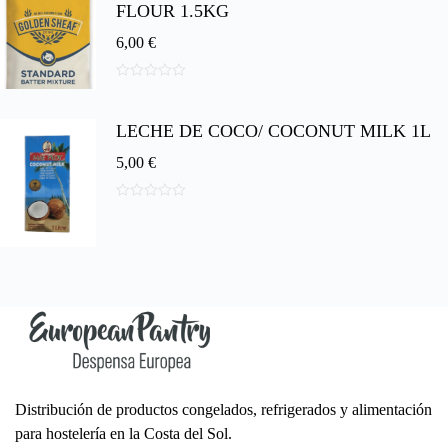
5
FLOUR 1.5KG
6,00
€
0
d
e
LECHE DE COCO/ COCONUT MILK 1L
5
5,00
€
0
d
e
5
Distribución de productos congelados, refrigerados y alimentación
para hostelería en la Costa del Sol.