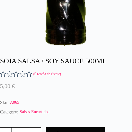
SOJA SALSA / SOY SAUCE 500ML
(
0
reseña de cliente)
V
5,00
€
a
l
o
Sku:
A065
r
a
Category:
Salsas-Encurtidos
d
o
SOJA
c