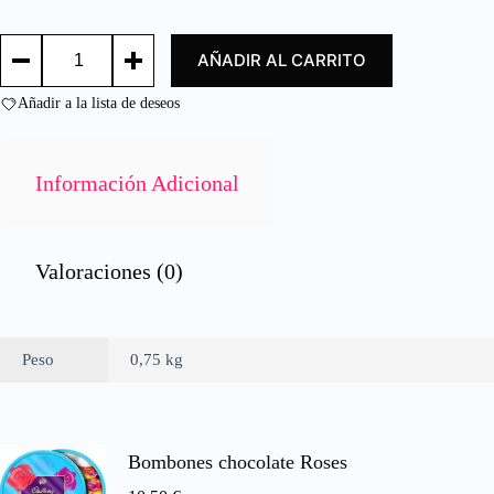
d
o
SALSA
c
AÑADIR AL CARRITO
PIMIENTA
o
VERDE
n
750GR./
Añadir a la lista de deseos
0
GREEN
d
PEPPER
e
SAUCE
750GR.
5
Información Adicional
cantidad
Valoraciones (0)
Peso
0,75 kg
Bombones chocolate Roses