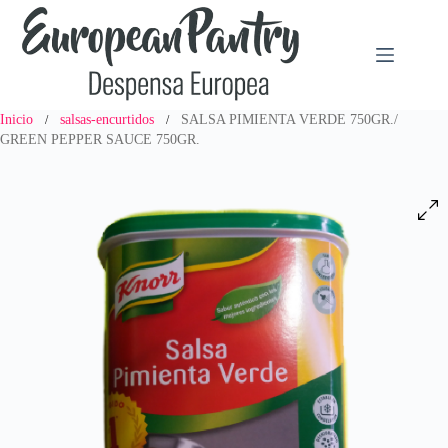
Saltar
al
contenido
Inicio
salsas-encurtidos
SALSA PIMIENTA VERDE 750GR./
/
/
GREEN PEPPER SAUCE 750GR.