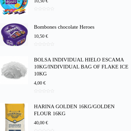
10,50
€
0
d
e
Bombones chocolate Heroes
5
10,50
€
0
d
BOLSA INDIVIDUAL HIELO ESCAMA
e
5
10KG/INDIVIDUAL BAG OF FLAKE ICE
10KG
4,00
€
0
d
HARINA GOLDEN 16KG/GOLDEN
e
5
FLOUR 16KG
40,00
€