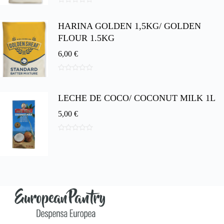
0
d
HARINA GOLDEN 1,5KG/ GOLDEN
e
5
FLOUR 1.5KG
6,00
€
0
d
e
LECHE DE COCO/ COCONUT MILK 1L
5
5,00
€
0
d
e
5