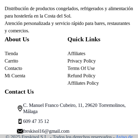
Distribución de productos congelados, refrigerados y alimentación
para hostelería en la Costa del Sol.
Atención personalizada y servicio rápido para bares, restaurantes
y comercios.
About Us
Quick Links
Tienda
Affiliates
Carrito
Privacy Policy
Contacto
Terms Of Use
Mi Cuenta
Refund Policy
Affiliates Policy
Contact Us
C. Manuel Franco Cubeiro, 11, 29620 Torremolinos,
Málaga
609 47 35 12
freskisol16@gmail.com
© 2025 Freskisol S.L. - Todos los derechos reservados.-
Aviso de