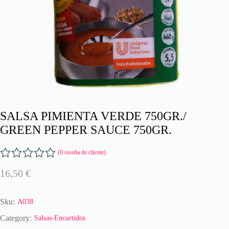
SALSA PIMIENTA VERDE 750GR./
GREEN PEPPER SAUCE 750GR.
(
0
reseña de cliente)
V
16,50
€
a
l
o
Sku:
A038
r
a
Category:
Salsas-Encurtidos