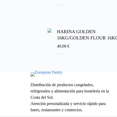
0
d
e
5
HARINA GOLDEN
16KG/GOLDEN FLOUR 16K
40,00
€
0
d
e
5
Distribución de productos congelados,
refrigerados y alimentación para hostelería en la
Costa del Sol.
Atención personalizada y servicio rápido para
bares, restaurantes y comercios.