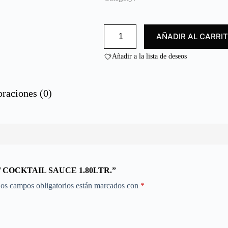
d
o
c
SALSA
o
AÑADIR AL CARRI
CÓCTEL
n
1.80L/
0
COCKTAIL
Añadir a la lista de deseos
SAUCE
d
1.80LTR.
e
cantidad
5
oraciones (0)
0L/ COCKTAIL SAUCE 1.80LTR.”
os campos obligatorios están marcados con
*