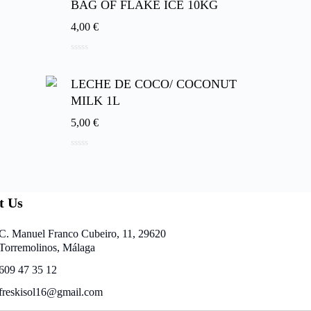
BAG OF FLAKE ICE 10KG
4,00
€
0
d
e
LECHE DE COCO/ COCONUT
5
MILK 1L
5,00
€
0
d
e
5
t Us
C. Manuel Franco Cubeiro, 11, 29620
Torremolinos, Málaga
609 47 35 12
freskisol16@gmail.com