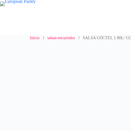
Saltar
al
contenido
Inicio
salsas-encurtidos
SALSA CÓCTEL 1.80L/ C
/
/