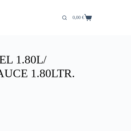
0,00
€
Carro
de
compra
L 1.80L/
UCE 1.80LTR.