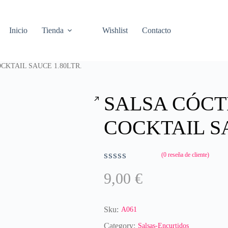
Inicio
Tienda
Wishlist
Contacto
OCKTAIL SAUCE 1.80LTR.
SALSA CÓCTE
COCKTAIL SA
(
0
reseña de cliente)
V
9,00
€
a
l
o
r
Sku:
A061
a
Category:
Salsas-Encurtidos