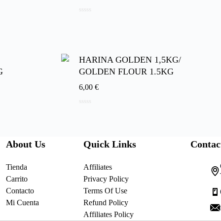
0
d
e
5
HARINA GOLDEN 1,5KG/
G
GOLDEN FLOUR 1.5KG
6,00
€
0
d
e
5
About Us
Quick Links
Contac
Tienda
Affiliates
Carrito
Privacy Policy
Contacto
Terms Of Use
Mi Cuenta
Refund Policy
Affiliates Policy