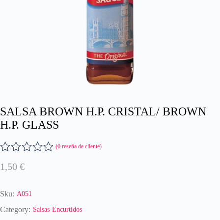
SALSA BROWN H.P. CRISTAL/ BROWN
H.P. GLASS
(
0
reseña de cliente)
V
1,50
€
a
l
o
Sku:
A051
r
a
Category:
Salsas-Encurtidos