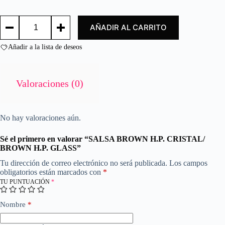
d
o
SALSA
c
AÑADIR AL CARRITO
BROWN
o
H.P.
n
CRISTAL/
Añadir a la lista de deseos
0
BROWN
d
H.P.
e
GLASS
cantidad
5
Valoraciones (0)
No hay valoraciones aún.
Sé el primero en valorar “SALSA BROWN H.P. CRISTAL/
BROWN H.P. GLASS”
Tu dirección de correo electrónico no será publicada.
Los campos
obligatorios están marcados con
*
TU PUNTUACIÓN
*
Nombre
*