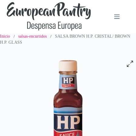
Saltar
al
contenido
Inicio
salsas-encurtidos
SALSA BROWN H.P. CRISTAL/ BROWN
/
/
H.P. GLASS