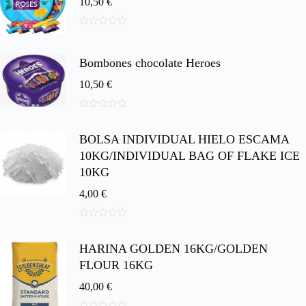
10,50
€
0
d
e
Bombones chocolate Heroes
5
10,50
€
0
d
BOLSA INDIVIDUAL HIELO ESCAMA
e
5
10KG/INDIVIDUAL BAG OF FLAKE ICE
10KG
4,00
€
0
d
HARINA GOLDEN 16KG/GOLDEN
e
5
FLOUR 16KG
40,00
€