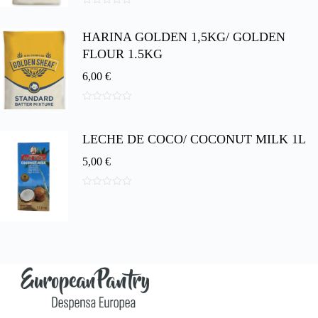
0
d
HARINA GOLDEN 1,5KG/ GOLDEN
e
5
FLOUR 1.5KG
6,00
€
0
d
e
LECHE DE COCO/ COCONUT MILK 1L
5
5,00
€
0
d
e
5