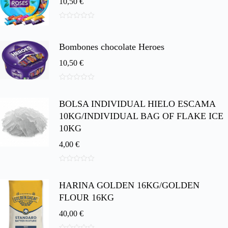
10,50
€
0
d
e
Bombones chocolate Heroes
5
10,50
€
0
d
BOLSA INDIVIDUAL HIELO ESCAMA
e
5
10KG/INDIVIDUAL BAG OF FLAKE ICE
10KG
4,00
€
0
d
HARINA GOLDEN 16KG/GOLDEN
e
5
FLOUR 16KG
40,00
€