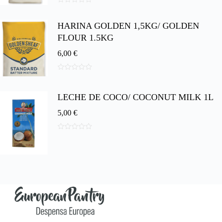
0
d
HARINA GOLDEN 1,5KG/ GOLDEN
e
5
FLOUR 1.5KG
6,00
€
0
d
e
LECHE DE COCO/ COCONUT MILK 1L
5
5,00
€
0
d
e
5