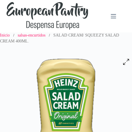
Saltar
al
contenido
Inicio
salsas-encurtidos
SALAD CREAM/ SQUEEZY SALAD
/
/
CREAM 400ML.