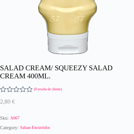
SALAD CREAM/ SQUEEZY SALAD
CREAM 400ML.
(
0
reseña de cliente)
V
2,80
€
a
l
o
Sku:
A067
r
a
Category:
Salsas-Encurtidos