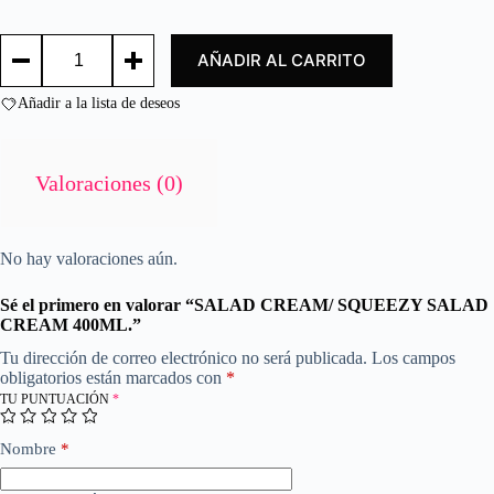
d
o
SALAD
c
AÑADIR AL CARRITO
CREAM/
o
SQUEEZY
n
SALAD
Añadir a la lista de deseos
0
CREAM
d
400ML.
e
cantidad
5
Valoraciones (0)
No hay valoraciones aún.
Sé el primero en valorar “SALAD CREAM/ SQUEEZY SALAD
CREAM 400ML.”
Tu dirección de correo electrónico no será publicada.
Los campos
obligatorios están marcados con
*
TU PUNTUACIÓN
*
Nombre
*