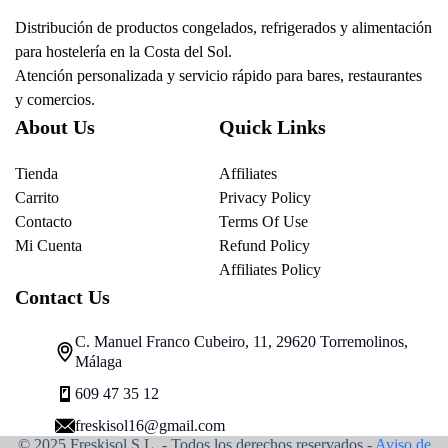
Distribución de productos congelados, refrigerados y alimentación
para hostelería en la Costa del Sol.
Atención personalizada y servicio rápido para bares, restaurantes
y comercios.
About Us
Quick Links
Tienda
Affiliates
Carrito
Privacy Policy
Contacto
Terms Of Use
Mi Cuenta
Refund Policy
Affiliates Policy
Contact Us
C. Manuel Franco Cubeiro, 11, 29620 Torremolinos,
Málaga
609 47 35 12
freskisol16@gmail.com
© 2025 Freskisol S.L. - Todos los derechos reservados.-
Aviso de