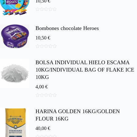
10,50
€
0
d
e
Bombones chocolate Heroes
5
10,50
€
0
d
BOLSA INDIVIDUAL HIELO ESCAMA
e
5
10KG/INDIVIDUAL BAG OF FLAKE ICE
10KG
4,00
€
0
d
HARINA GOLDEN 16KG/GOLDEN
e
5
FLOUR 16KG
40,00
€