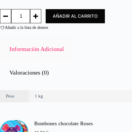
d
o
PIMIENTA
c
AÑADIR AL CARRITO
NEGRA
o
MOLIDA
n
800G.
Añadir a la lista de deseos
0
/
d
GROUND
e
BLACK
PEPPER
5
Información Adicional
800G
cantidad
Valoraciones (0)
Peso
1 kg
Bombones chocolate Roses