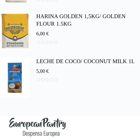
0
d
HARINA GOLDEN 1,5KG/ GOLDEN
e
5
FLOUR 1.5KG
6,00
€
0
d
e
LECHE DE COCO/ COCONUT MILK 1L
5
5,00
€
0
d
e
5