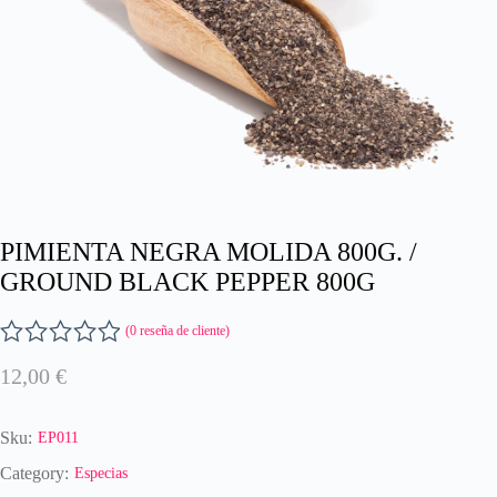
PIMIENTA NEGRA MOLIDA 800G. /
GROUND BLACK PEPPER 800G
(
0
reseña de cliente)
V
12,00
€
a
l
o
Sku:
EP011
r
a
Category:
Especias