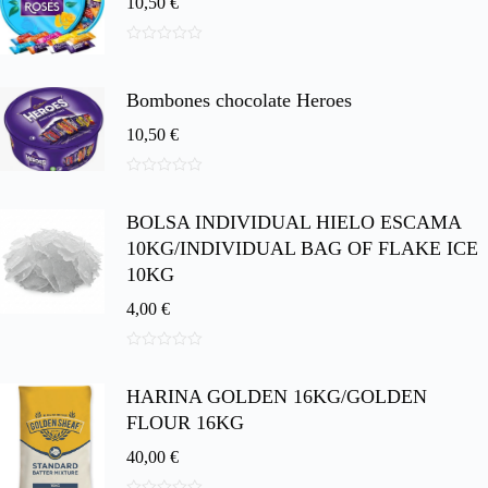
10,50
€
0
d
e
Bombones chocolate Heroes
5
10,50
€
0
d
BOLSA INDIVIDUAL HIELO ESCAMA
e
5
10KG/INDIVIDUAL BAG OF FLAKE ICE
10KG
4,00
€
0
d
HARINA GOLDEN 16KG/GOLDEN
e
5
FLOUR 16KG
40,00
€