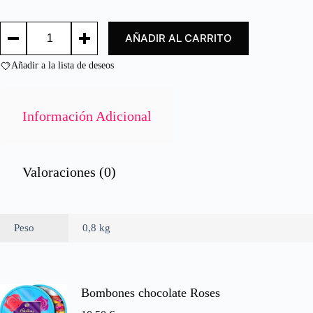
d
o
PIMENTA
c
AÑADIR AL CARRITO
NEGRA
o
MACHACADA
n
/
Añadir a la lista de deseos
0
BLACK
d
PEPPER
e
800G.
cantidad
5
Información Adicional
Valoraciones (0)
Peso
0,8 kg
Bombones chocolate Roses