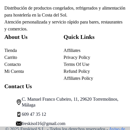
Distribución de productos congelados, refrigerados y alimentación
para hostelería en la Costa del Sol.
Atención personalizada y servicio rápido para bares, restaurantes
y comercios.
About Us
Quick Links
Tienda
Affiliates
Carrito
Privacy Policy
Contacto
Terms Of Use
Mi Cuenta
Refund Policy
Affiliates Policy
Contact Us
C. Manuel Franco Cubeiro, 11, 29620 Torremolinos,
Málaga
609 47 35 12
freskisol16@gmail.com
© 2025 Freskisol S.L. - Todos los derechos reservados.-
Aviso de