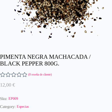
PIMENTA NEGRA MACHACADA /
BLACK PEPPER 800G.
(
0
reseña de cliente)
V
12,00
€
a
l
o
Sku:
EP009
r
a
Category:
Especias