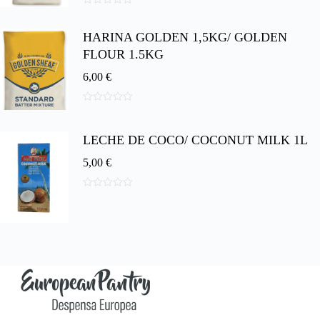
0
d
HARINA GOLDEN 1,5KG/ GOLDEN
e
5
FLOUR 1.5KG
6,00
€
0
d
e
LECHE DE COCO/ COCONUT MILK 1L
5
5,00
€
0
d
e
5