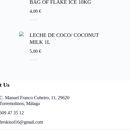
BAG OF FLAKE ICE 10KG
4,00
€
0
d
e
LECHE DE COCO/ COCONUT
5
MILK 1L
5,00
€
0
d
e
5
t Us
C. Manuel Franco Cubeiro, 11, 29620
Torremolinos, Málaga
609 47 35 12
freskisol16@gmail.com