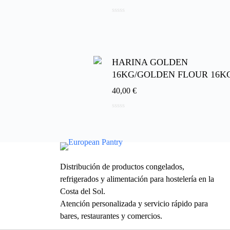
0
d
e
5
HARINA GOLDEN
16KG/GOLDEN FLOUR 16K
40,00
€
0
d
e
5
Distribución de productos congelados,
refrigerados y alimentación para hostelería en la
Costa del Sol.
Atención personalizada y servicio rápido para
bares, restaurantes y comercios.