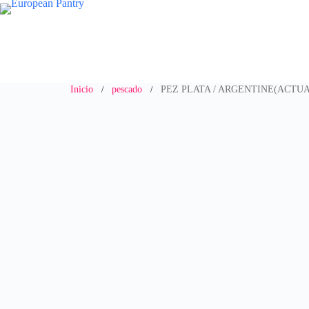
Saltar
al
contenido
Inicio
pescado
PEZ PLATA / ARGENTINE(ACTU
/
/