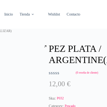
Inicio
Tienda
Wishlist
Contacto
ALIZAR)
PEZ PLATA /
ARGENTINE(
(
0
reseña de cliente)
V
12,00
€
a
l
o
r
Sku:
P032
a
Category:
Pescado