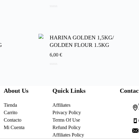
0
d
e
5
HARINA GOLDEN 1,5KG/
G
GOLDEN FLOUR 1.5KG
6,00
€
0
d
e
5
About Us
Quick Links
Contac
Tienda
Affiliates
Carrito
Privacy Policy
Contacto
Terms Of Use
Mi Cuenta
Refund Policy
Affiliates Policy