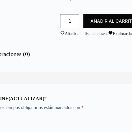
d
o
c
PEZ
o
AÑADIR AL CARRI
PLATA
n
/
0
ARGENTINE(ACTUALIZAR)
Añadir a la lista de deseos
Explorar la
cantidad
d
e
5
oraciones (0)
ENTINE(ACTUALIZAR)”
os campos obligatorios están marcados con
*