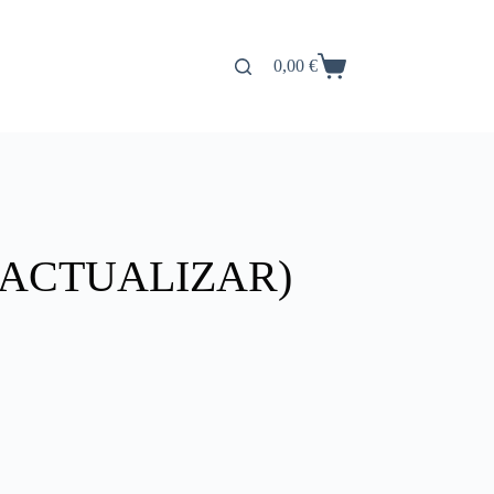
0,00
€
Carro
de
compra
ACTUALIZAR)