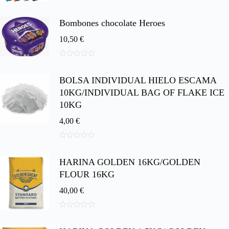
0
d
e
Bombones chocolate Heroes
5
10,50
€
0
d
BOLSA INDIVIDUAL HIELO ESCAMA
e
5
10KG/INDIVIDUAL BAG OF FLAKE ICE
10KG
4,00
€
0
d
HARINA GOLDEN 16KG/GOLDEN
e
5
FLOUR 16KG
40,00
€
0
d