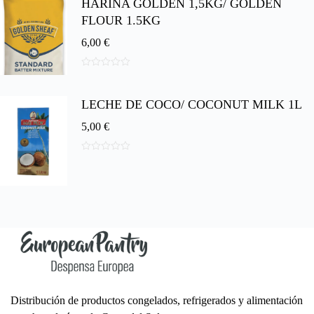
HARINA GOLDEN 1,5KG/ GOLDEN
e
5
FLOUR 1.5KG
6,00
€
0
d
e
LECHE DE COCO/ COCONUT MILK 1L
5
5,00
€
0
d
e
5
Distribución de productos congelados, refrigerados y alimentación