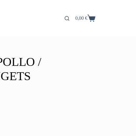
0,00
€
Carro
de
compra
POLLO /
UGETS