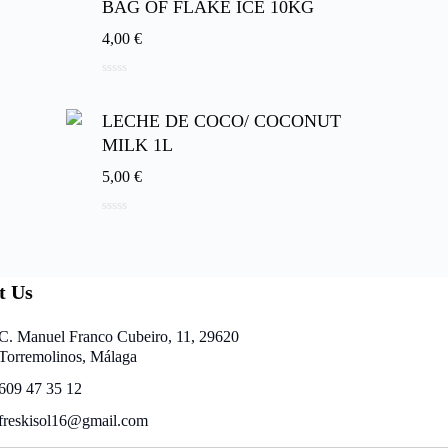
BAG OF FLAKE ICE 10KG
4,00
€
0
d
e
LECHE DE COCO/ COCONUT
5
MILK 1L
5,00
€
0
d
e
5
t Us
C. Manuel Franco Cubeiro, 11, 29620
Torremolinos, Málaga
609 47 35 12
freskisol16@gmail.com