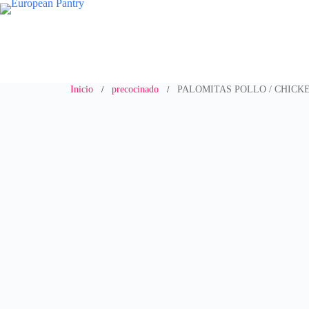
Saltar
al
contenido
Inicio
precocinado
PALOMITAS POLLO / CHICK
/
/