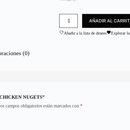
d
o
c
PALOMITAS
o
AÑADIR AL CARRI
POLLO
n
/
0
CHICKEN
Añadir a la lista de deseos
Explorar la
NUGETS
d
cantidad
e
5
oraciones (0)
O / CHICKEN NUGETS”
os campos obligatorios están marcados con
*