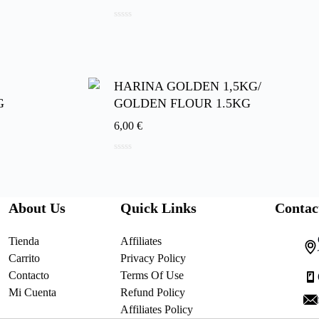
0
d
e
5
HARINA GOLDEN 1,5KG/
G
GOLDEN FLOUR 1.5KG
6,00
€
0
d
e
5
About Us
Quick Links
Contac
Tienda
Affiliates
Carrito
Privacy Policy
Contacto
Terms Of Use
Mi Cuenta
Refund Policy
Affiliates Policy