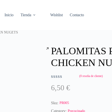
Inicio
Tienda
Wishlist
Contacto
EN NUGETS
PALOMITAS 
CHICKEN N
(
0
reseña de cliente)
V
6,50
€
a
l
o
r
Sku:
PR005
a
Category:
Precocinado