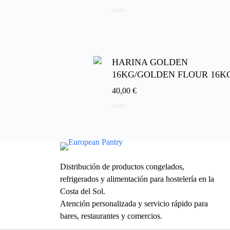
0
d
e
5
HARINA GOLDEN
16KG/GOLDEN FLOUR 16K
40,00
€
0
d
e
5
Distribución de productos congelados,
refrigerados y alimentación para hostelería en la
Costa del Sol.
Atención personalizada y servicio rápido para
bares, restaurantes y comercios.