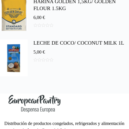
HARINA GOLDEN 1,5KG/ GOLDEN
e
5
FLOUR 1.5KG
6,00
€
0
d
e
LECHE DE COCO/ COCONUT MILK 1L
5
5,00
€
0
d
e
5
Distribución de productos congelados, refrigerados y alimentación