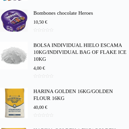
0
d
e
Bombones chocolate Heroes
5
10,50
€
0
d
BOLSA INDIVIDUAL HIELO ESCAMA
e
5
10KG/INDIVIDUAL BAG OF FLAKE ICE
10KG
4,00
€
0
d
HARINA GOLDEN 16KG/GOLDEN
e
5
FLOUR 16KG
40,00
€
0
d