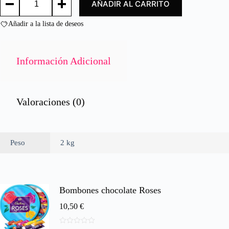
AÑADIR AL CARRITO
LIQUIDA
o
2L
n
/
Añadir a la lista de deseos
0
POURING
d
CREAM
e
2L
cantidad
5
Información Adicional
Valoraciones (0)
Peso
2 kg
Bombones chocolate Roses
10,50
€