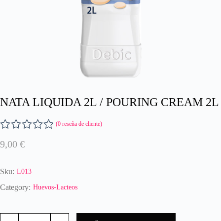
NATA LIQUIDA 2L / POURING CREAM 2L
(
0
reseña de cliente)
V
9,00
€
a
l
o
Sku:
L013
r
a
Category:
Huevos-Lacteos
d
o
NATA
c