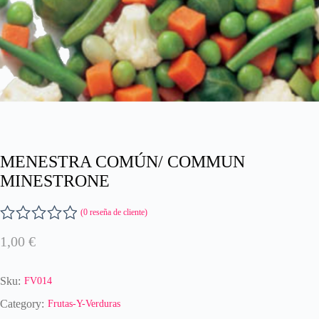
MENESTRA COMÚN/ COMMUN
MINESTRONE
(
0
reseña de cliente)
V
1,00
€
a
l
o
Sku:
FV014
r
a
Category:
Frutas-Y-Verduras