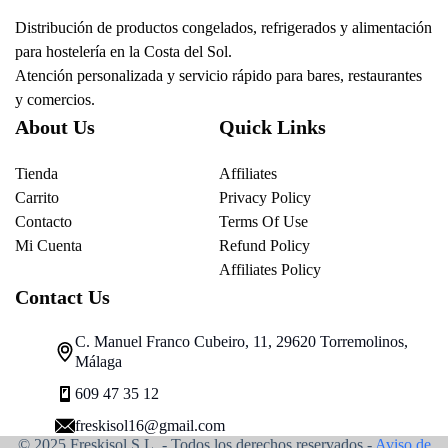
Distribución de productos congelados, refrigerados y alimentación
para hostelería en la Costa del Sol.
Atención personalizada y servicio rápido para bares, restaurantes
y comercios.
About Us
Quick Links
Tienda
Affiliates
Carrito
Privacy Policy
Contacto
Terms Of Use
Mi Cuenta
Refund Policy
Affiliates Policy
Contact Us
C. Manuel Franco Cubeiro, 11, 29620 Torremolinos,
Málaga
609 47 35 12
freskisol16@gmail.com
© 2025 Freskisol S.L. - Todos los derechos reservados.-
Aviso de