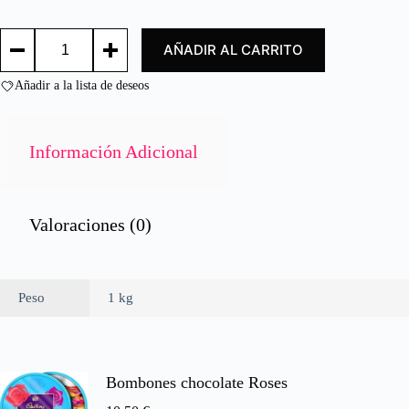
d
o
MENESTRA
c
AÑADIR AL CARRITO
COMÚN/
o
COMMUN
n
MINESTRONE
Añadir a la lista de deseos
0
cantidad
d
e
5
Información Adicional
Valoraciones (0)
Peso
1 kg
Bombones chocolate Roses