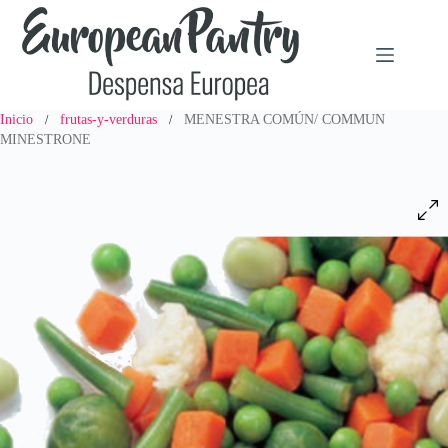
Saltar
al
contenido
Inicio
frutas-y-verduras
MENESTRA COMÚN/ COMMUN
/
/
MINESTRONE