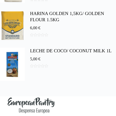
0
d
HARINA GOLDEN 1,5KG/ GOLDEN
e
5
FLOUR 1.5KG
6,00
€
0
d
e
LECHE DE COCO/ COCONUT MILK 1L
5
5,00
€
0
d
e
5