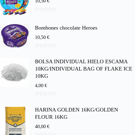
10,50
€
0
d
e
Bombones chocolate Heroes
5
10,50
€
0
d
BOLSA INDIVIDUAL HIELO ESCAMA
e
5
10KG/INDIVIDUAL BAG OF FLAKE ICE
10KG
4,00
€
0
d
HARINA GOLDEN 16KG/GOLDEN
e
5
FLOUR 16KG
40,00
€