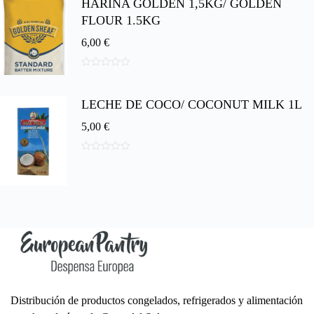
HARINA GOLDEN 1,5KG/ GOLDEN
e
5
FLOUR 1.5KG
6,00
€
0
d
e
LECHE DE COCO/ COCONUT MILK 1L
5
5,00
€
0
d
e
5
Distribución de productos congelados, refrigerados y alimentación