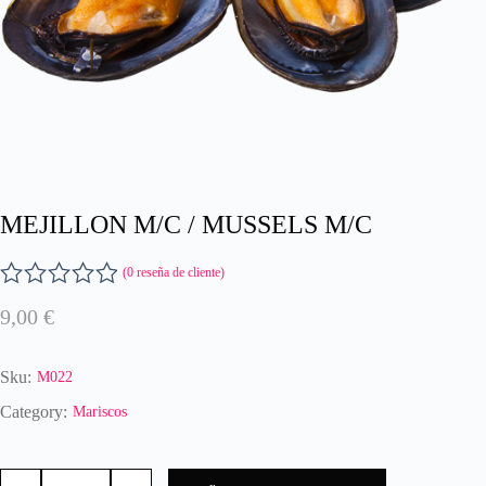
MEJILLON M/C / MUSSELS M/C
(
0
reseña de cliente)
V
9,00
€
a
l
o
Sku:
M022
r
a
Category:
Mariscos
d
o
MEJILLON
c