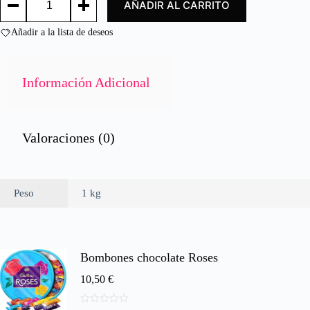
AÑADIR AL CARRITO
M/C
o
/
n
MUSSELS
Añadir a la lista de deseos
0
M/C
d
cantidad
e
5
Información Adicional
Valoraciones (0)
Peso
1 kg
Bombones chocolate Roses
10,50
€