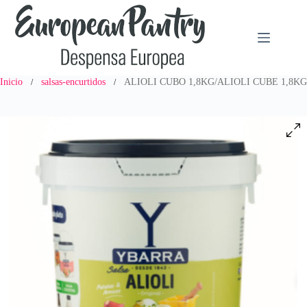
Saltar
al
contenido
Inicio
salsas-encurtidos
ALIOLI CUBO 1,8KG/ALIOLI CUBE 1,8KG
/
/