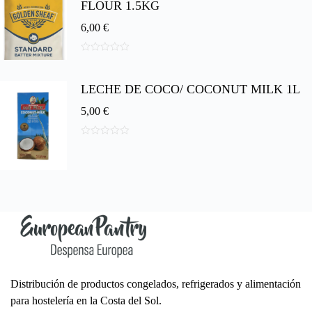
FLOUR 1.5KG
6,00
€
0
d
e
LECHE DE COCO/ COCONUT MILK 1L
5
5,00
€
0
d
e
5
Distribución de productos congelados, refrigerados y alimentación
para hostelería en la Costa del Sol.