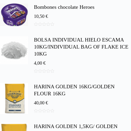
e
Bombones chocolate Heroes
5
10,50
€
0
d
BOLSA INDIVIDUAL HIELO ESCAMA
e
5
10KG/INDIVIDUAL BAG OF FLAKE ICE
10KG
4,00
€
0
d
HARINA GOLDEN 16KG/GOLDEN
e
5
FLOUR 16KG
40,00
€
0
d
HARINA GOLDEN 1,5KG/ GOLDEN
e
5