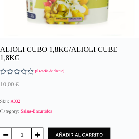
ALIOLI CUBO 1,8KG/ALIOLI CUBE
1,8KG
(
0
reseña de cliente)
V
10,00
€
a
l
o
Sku:
A032
r
a
Category:
Salsas-Encurtidos
d
o
ALIOLI
c
AÑADIR AL CARRITO
CUBO
o