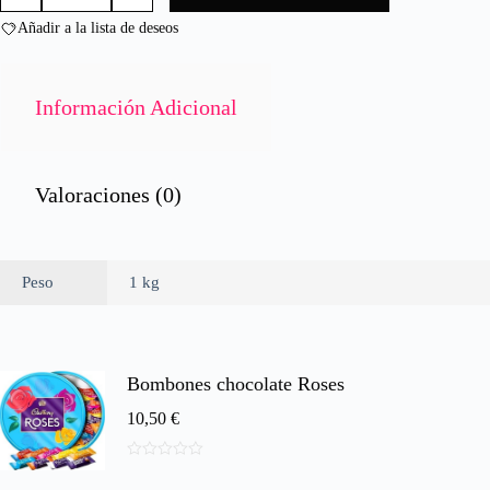
1,8KG/ALIOLI
n
CUBE
Añadir a la lista de deseos
0
1,8KG
d
cantidad
e
5
Información Adicional
Valoraciones (0)
Peso
1 kg
Bombones chocolate Roses
10,50
€
0
d