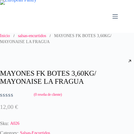
Saltar
al
contenido
Inicio
salsas-encurtidos
MAYONES FK BOTES 3,60KG/
/
/
MAYONAISE LA FRAGUA
MAYONES FK BOTES 3,60KG/
MAYONAISE LA FRAGUA
(
0
reseña de cliente)
V
12,00
€
a
l
o
Sku:
A026
r
a
Category:
Salsas-Encurtidos