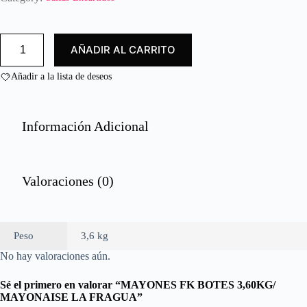
d
o
c
MAYONES
AÑADIR AL CARRITO
FK
o
BOTES
n
3,60KG/
Añadir a la lista de deseos
0
MAYONAISE
d
LA
e
FRAGUA
cantidad
5
Información Adicional
Valoraciones (0)
Peso
3,6 kg
No hay valoraciones aún.
Sé el primero en valorar “MAYONES FK BOTES 3,60KG/
MAYONAISE LA FRAGUA”