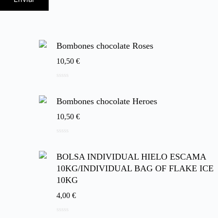
Bombones chocolate Roses
10,50
€
0
d
e
Bombones chocolate Heroes
5
10,50
€
0
d
e
BOLSA INDIVIDUAL HIELO ESCAMA
5
10KG/INDIVIDUAL BAG OF FLAKE ICE
10KG
4,00
€