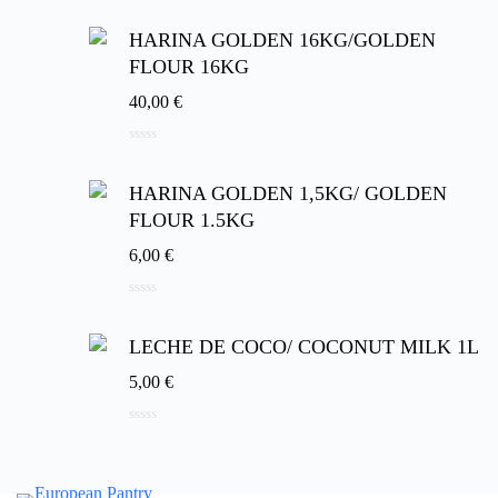
0
d
e
HARINA GOLDEN 16KG/GOLDEN
5
FLOUR 16KG
40,00
€
0
d
e
HARINA GOLDEN 1,5KG/ GOLDEN
5
FLOUR 1.5KG
6,00
€
0
d
e
LECHE DE COCO/ COCONUT MILK 1L
5
5,00
€
0
d
e
5