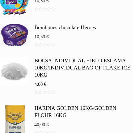
10,50
€
0
d
e
Bombones chocolate Heroes
5
10,50
€
0
d
BOLSA INDIVIDUAL HIELO ESCAMA
e
5
10KG/INDIVIDUAL BAG OF FLAKE ICE
10KG
4,00
€
0
d
HARINA GOLDEN 16KG/GOLDEN
e
5
FLOUR 16KG
40,00
€