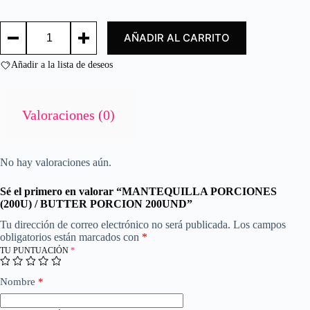
d
o
MANTEQUILLA
c
AÑADIR AL CARRITO
PORCIONES
o
(200U)
n
/
Añadir a la lista de deseos
0
BUTTER
d
PORCION
e
200UND
cantidad
5
Valoraciones (0)
No hay valoraciones aún.
Sé el primero en valorar “MANTEQUILLA PORCIONES
(200U) / BUTTER PORCION 200UND”
Tu dirección de correo electrónico no será publicada.
Los campos
obligatorios están marcados con
*
TU PUNTUACIÓN
*
Nombre
*