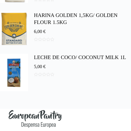
0
d
HARINA GOLDEN 1,5KG/ GOLDEN
e
5
FLOUR 1.5KG
6,00
€
0
d
e
LECHE DE COCO/ COCONUT MILK 1L
5
5,00
€
0
d
e
5