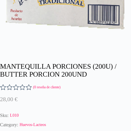
MANTEQUILLA PORCIONES (200U) /
BUTTER PORCION 200UND
(
0
reseña de cliente)
V
28,00
€
a
l
o
Sku:
L010
r
a
Category:
Huevos-Lacteos