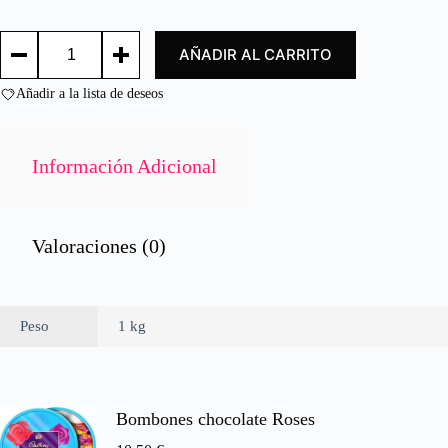
d
o
LANGOSTINO
c
AÑADIR AL CARRITO
PELADO
o
16-
n
20/
Añadir a la lista de deseos
0
PEELED
d
PRAWN
e
16-
20
5
Información Adicional
cantidad
Valoraciones (0)
Peso
1 kg
Bombones chocolate Roses