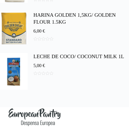
0
d
HARINA GOLDEN 1,5KG/ GOLDEN
e
5
FLOUR 1.5KG
6,00
€
0
d
e
LECHE DE COCO/ COCONUT MILK 1L
5
5,00
€
0
d
e
5