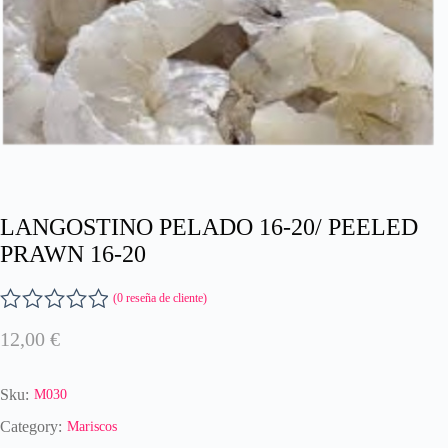
LANGOSTINO PELADO 16-20/ PEELED
PRAWN 16-20
(
0
reseña de cliente)
V
12,00
€
a
l
o
Sku:
M030
r
a
Category:
Mariscos