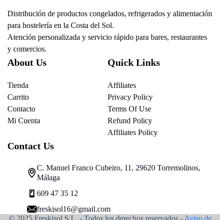
Distribución de productos congelados, refrigerados y alimentación
para hostelería en la Costa del Sol.
Atención personalizada y servicio rápido para bares, restaurantes
y comercios.
About Us
Quick Links
Tienda
Affiliates
Carrito
Privacy Policy
Contacto
Terms Of Use
Mi Cuenta
Refund Policy
Affiliates Policy
Contact Us
C. Manuel Franco Cubeiro, 11, 29620 Torremolinos,
Málaga
609 47 35 12
freskisol16@gmail.com
© 2025 Freskisol S.L. - Todos los derechos reservados.-
Aviso de