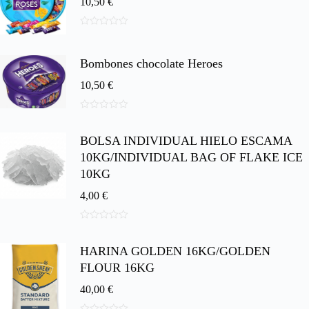
10,50
€
0
d
e
Bombones chocolate Heroes
5
10,50
€
0
d
BOLSA INDIVIDUAL HIELO ESCAMA
e
5
10KG/INDIVIDUAL BAG OF FLAKE ICE
10KG
4,00
€
0
d
HARINA GOLDEN 16KG/GOLDEN
e
5
FLOUR 16KG
40,00
€