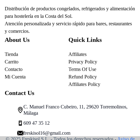
Distribución de productos congelados, refrigerados y alimentación
para hostelería en la Costa del Sol.
Atención personalizada y servicio rápido para bares, restaurantes
y comercios.
About Us
Quick Links
Tienda
Affiliates
Carrito
Privacy Policy
Contacto
Terms Of Use
Mi Cuenta
Refund Policy
Affiliates Policy
Contact Us
C. Manuel Franco Cubeiro, 11, 29620 Torremolinos,
Málaga
609 47 35 12
freskisol16@gmail.com
© 2025 Freskisol S.L. - Todos los derechos reservados.-
Aviso de