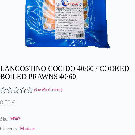
LANGOSTINO COCIDO 40/60 / COOKED
BOILED PRAWNS 40/60
(
0
reseña de cliente)
V
8,50
€
a
l
o
Sku:
M003
r
a
Category:
Mariscos