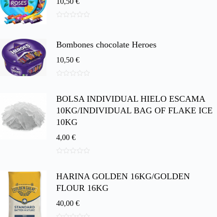
10,50
€
0
d
e
Bombones chocolate Heroes
5
10,50
€
0
d
BOLSA INDIVIDUAL HIELO ESCAMA
e
5
10KG/INDIVIDUAL BAG OF FLAKE ICE
10KG
4,00
€
0
d
HARINA GOLDEN 16KG/GOLDEN
e
5
FLOUR 16KG
40,00
€