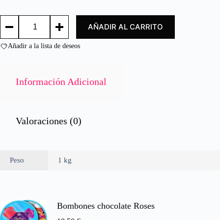
d
o
LANGOSTINO
c
AÑADIR AL CARRITO
COCIDO
o
40/60
n
/
Añadir a la lista de deseos
0
COOKED
d
BOILED
e
PRAWNS
40/60
5
Información Adicional
cantidad
Valoraciones (0)
Peso
1 kg
Bombones chocolate Roses