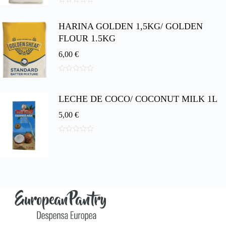
0
d
HARINA GOLDEN 1,5KG/ GOLDEN
e
5
FLOUR 1.5KG
6,00
€
0
d
e
LECHE DE COCO/ COCONUT MILK 1L
5
5,00
€
0
d
e
5