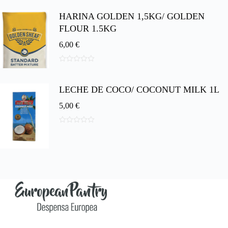
d
HARINA GOLDEN 1,5KG/ GOLDEN
e
5
FLOUR 1.5KG
6,00
€
0
d
e
LECHE DE COCO/ COCONUT MILK 1L
5
5,00
€
0
d
e
5