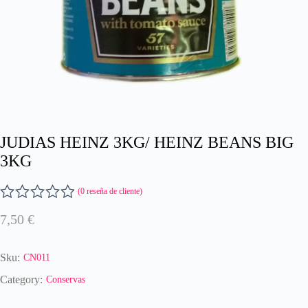
JUDIAS HEINZ 3KG/ HEINZ BEANS BIG
3KG
(
0
reseña de cliente)
V
7,50
€
a
l
o
Sku:
CN011
r
a
Category:
Conservas
d