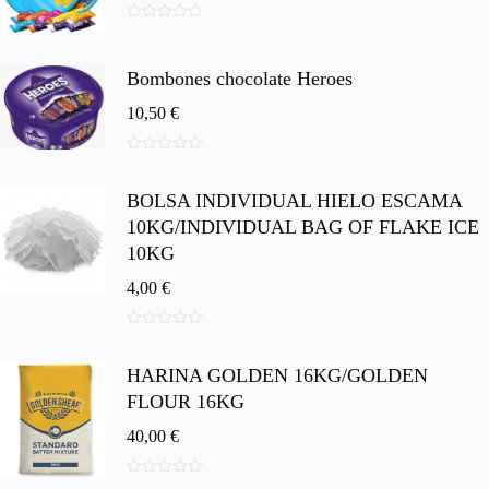
0
d
e
Bombones chocolate Heroes
5
10,50
€
0
d
BOLSA INDIVIDUAL HIELO ESCAMA
e
5
10KG/INDIVIDUAL BAG OF FLAKE ICE
10KG
4,00
€
0
d
HARINA GOLDEN 16KG/GOLDEN
e
5
FLOUR 16KG
40,00
€
0