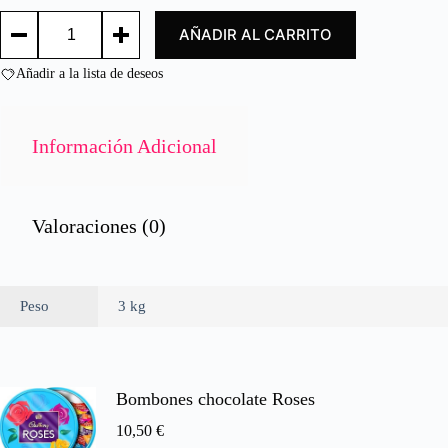
o
JUDIAS
c
AÑADIR AL CARRITO
HEINZ
o
3KG/
n
HEINZ
Añadir a la lista de deseos
0
BEANS
d
BIG
e
3KG
cantidad
5
Información Adicional
Valoraciones (0)
Peso
3 kg
Bombones chocolate Roses
10,50
€