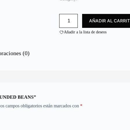
d
o
c
JUDIA
o
AÑADIR AL CARRI
REDONDA/
n
ROUNDED
0
BEANS
Añadir a la lista de deseos
cantidad
d
e
5
oraciones (0)
 ROUNDED BEANS”
os campos obligatorios están marcados con
*