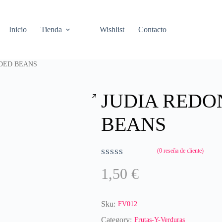
Inicio
Tienda
Wishlist
Contacto
DED BEANS
JUDIA RED
BEANS
(
0
reseña de cliente)
V
1,50
€
a
l
o
r
Sku:
FV012
a
Category:
Frutas-Y-Verduras