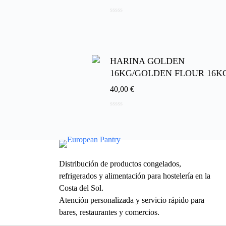
0
d
e
5
HARINA GOLDEN
16KG/GOLDEN FLOUR 16K
40,00
€
0
d
e
5
Distribución de productos congelados,
refrigerados y alimentación para hostelería en la
Costa del Sol.
Atención personalizada y servicio rápido para
bares, restaurantes y comercios.