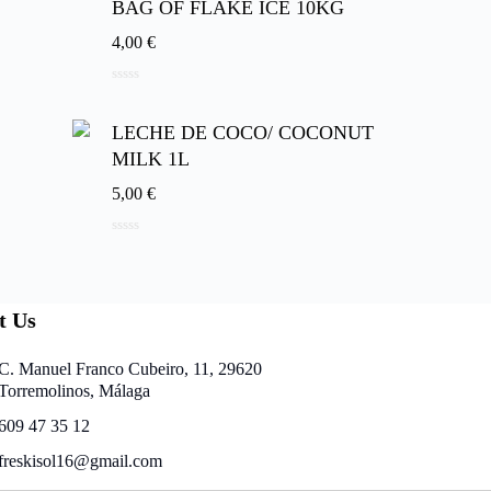
BAG OF FLAKE ICE 10KG
4,00
€
0
d
e
LECHE DE COCO/ COCONUT
5
MILK 1L
5,00
€
0
d
e
5
t Us
C. Manuel Franco Cubeiro, 11, 29620
Torremolinos, Málaga
609 47 35 12
freskisol16@gmail.com