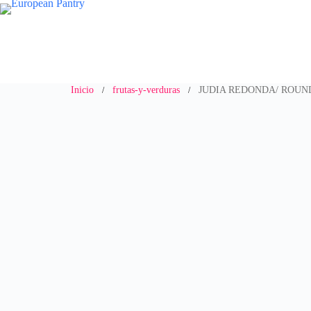
Saltar
al
contenido
Inicio
frutas-y-verduras
JUDIA REDONDA/ ROUN
/
/