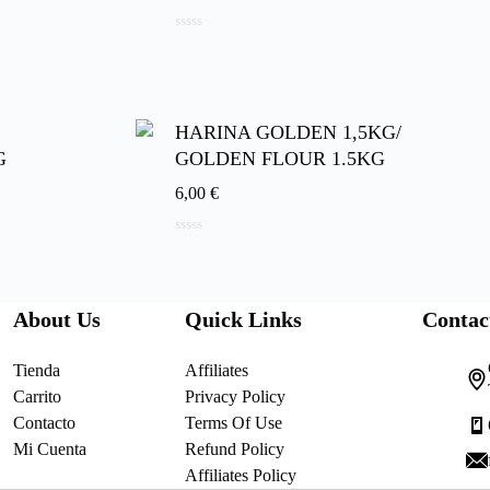
0
d
e
5
HARINA GOLDEN 1,5KG/
G
GOLDEN FLOUR 1.5KG
6,00
€
0
d
e
5
About Us
Quick Links
Contac
Tienda
Affiliates
Carrito
Privacy Policy
Contacto
Terms Of Use
Mi Cuenta
Refund Policy
Affiliates Policy