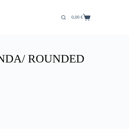
0,00
€
Carro
de
compra
ONDA/ ROUNDED