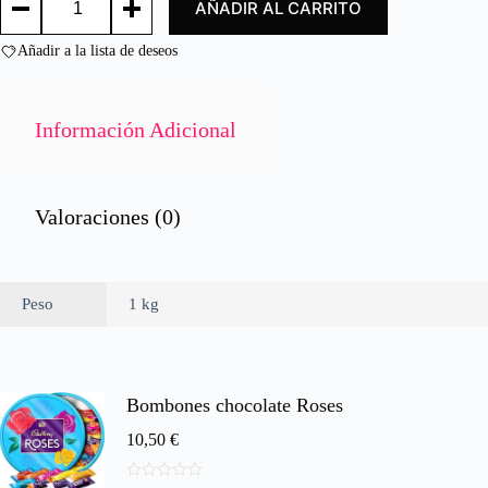
AÑADIR AL CARRITO
EN
o
LONCHAS./
n
HAM
Añadir a la lista de deseos
0
SLICES
d
cantidad
e
5
Información Adicional
Valoraciones (0)
Peso
1 kg
Bombones chocolate Roses
10,50
€