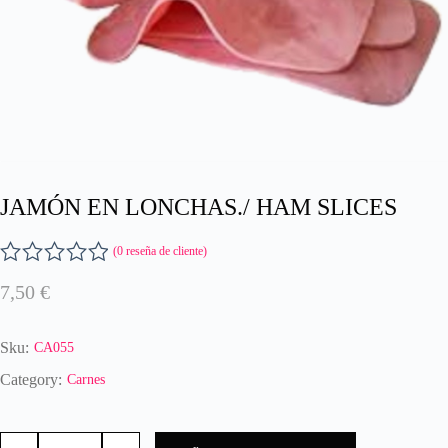
JAMÓN EN LONCHAS./ HAM SLICES
(
0
reseña de cliente)
V
7,50
€
a
l
o
Sku:
CA055
r
a
Category:
Carnes
d
o
JAMÓN
c