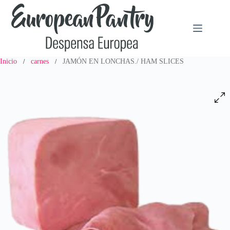
Saltar
al
contenido
Inicio
carnes
JAMÓN EN LONCHAS./ HAM SLICES
/
/