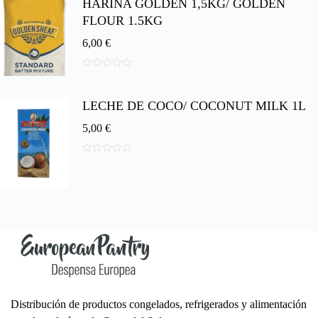
HARINA GOLDEN 1,5KG/ GOLDEN
e
5
FLOUR 1.5KG
6,00
€
0
d
e
LECHE DE COCO/ COCONUT MILK 1L
5
5,00
€
0
d
e
5
Distribución de productos congelados, refrigerados y alimentación