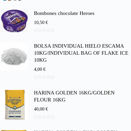
0
d
e
Bombones chocolate Heroes
5
10,50
€
0
d
BOLSA INDIVIDUAL HIELO ESCAMA
e
5
10KG/INDIVIDUAL BAG OF FLAKE ICE
10KG
4,00
€
0
d
HARINA GOLDEN 16KG/GOLDEN
e
5
FLOUR 16KG
40,00
€
0
d