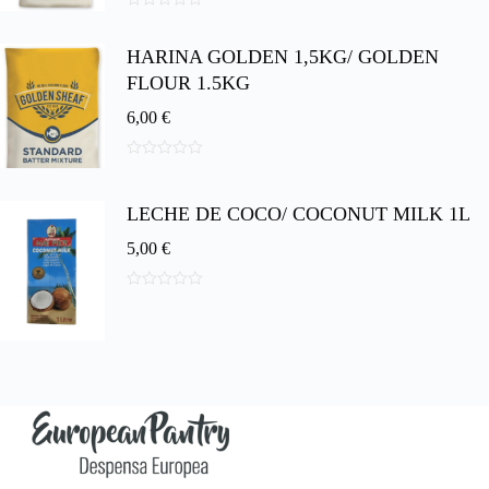
0
d
HARINA GOLDEN 1,5KG/ GOLDEN
e
5
FLOUR 1.5KG
6,00
€
0
d
e
LECHE DE COCO/ COCONUT MILK 1L
5
5,00
€
0
d
e
5