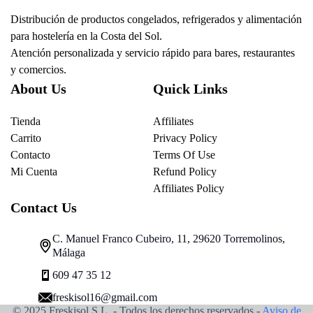
Distribución de productos congelados, refrigerados y alimentación
para hostelería en la Costa del Sol.
Atención personalizada y servicio rápido para bares, restaurantes
y comercios.
About Us
Quick Links
Tienda
Affiliates
Carrito
Privacy Policy
Contacto
Terms Of Use
Mi Cuenta
Refund Policy
Affiliates Policy
Contact Us
C. Manuel Franco Cubeiro, 11, 29620 Torremolinos,
Málaga
609 47 35 12
freskisol16@gmail.com
© 2025 Freskisol S.L. - Todos los derechos reservados.-
Aviso de