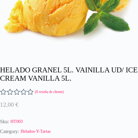
HELADO GRANEL 5L. VAINILLA UD/ ICE
CREAM VANILLA 5L.
(
0
reseña de cliente)
V
12,00
€
a
l
o
Sku:
HT003
r
a
Category:
Helados-Y-Tartas