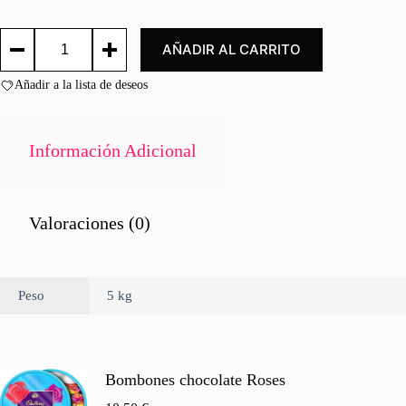
d
o
HELADO
c
AÑADIR AL CARRITO
GRANEL
o
5L.
n
VAINILLA
Añadir a la lista de deseos
0
UD/
d
ICE
e
CREAM
VANILLA
5
Información Adicional
5L.
cantidad
Valoraciones (0)
Peso
5 kg
Bombones chocolate Roses