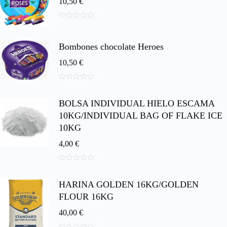
10,50
€
0
d
e
Bombones chocolate Heroes
5
10,50
€
0
d
BOLSA INDIVIDUAL HIELO ESCAMA
e
5
10KG/INDIVIDUAL BAG OF FLAKE ICE
10KG
4,00
€
0
d
HARINA GOLDEN 16KG/GOLDEN
e
5
FLOUR 16KG
40,00
€