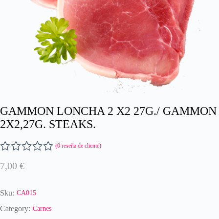
GAMMON LONCHA 2 X2 27G./ GAMMON
2X2,27G. STEAKS.
(
0
reseña de cliente)
V
7,00
€
a
l
o
Sku:
CA015
r
a
Category:
Carnes