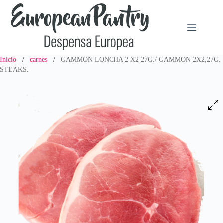
Saltar
al
contenido
Inicio
carnes
GAMMON LONCHA 2 X2 27G./ GAMMON 2X2,27G.
/
/
STEAKS.