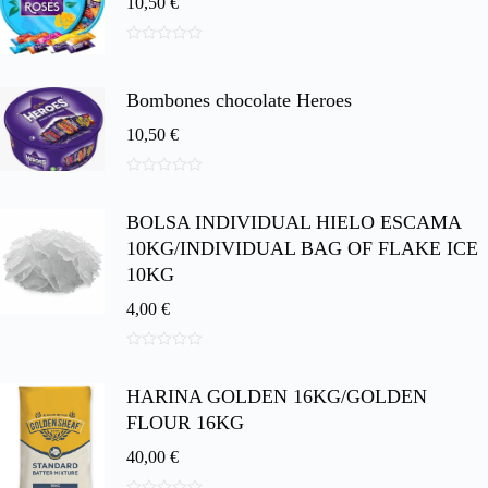
10,50
€
0
d
e
Bombones chocolate Heroes
5
10,50
€
0
d
BOLSA INDIVIDUAL HIELO ESCAMA
e
5
10KG/INDIVIDUAL BAG OF FLAKE ICE
10KG
4,00
€
0
d
HARINA GOLDEN 16KG/GOLDEN
e
5
FLOUR 16KG
40,00
€