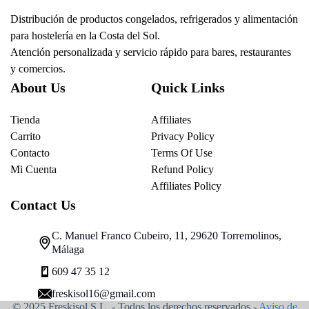
Distribución de productos congelados, refrigerados y alimentación
para hostelería en la Costa del Sol.
Atención personalizada y servicio rápido para bares, restaurantes
y comercios.
About Us
Quick Links
Tienda
Affiliates
Carrito
Privacy Policy
Contacto
Terms Of Use
Mi Cuenta
Refund Policy
Affiliates Policy
Contact Us
C. Manuel Franco Cubeiro, 11, 29620 Torremolinos,
Málaga
609 47 35 12
freskisol16@gmail.com
© 2025 Freskisol S.L. - Todos los derechos reservados.-
Aviso de