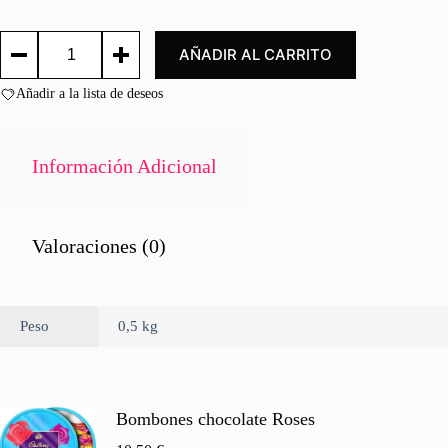
d
o
GAMMON
c
AÑADIR AL CARRITO
LONCHA
o
2
n
X2
Añadir a la lista de deseos
0
27G./
d
GAMMON
e
2X2,27G.
STEAKS.
5
Información Adicional
cantidad
Valoraciones (0)
Peso
0,5 kg
Bombones chocolate Roses