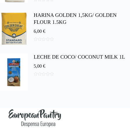
0
d
HARINA GOLDEN 1,5KG/ GOLDEN
e
5
FLOUR 1.5KG
6,00
€
0
d
e
LECHE DE COCO/ COCONUT MILK 1L
5
5,00
€
0
d
e
5