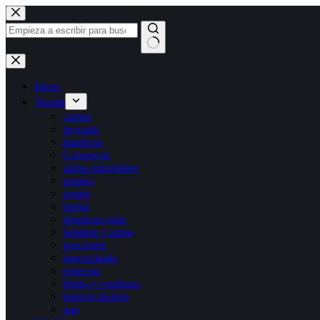
Saltar
al
contenido
Sin
resultados
Inicio
Tienda
carnes
pescado
mariscos
Conservas
salsas-encurtidos
patatas
postre
hielos
limpieza-cajas
helados-y-tartas
porciones
precocinado
especias
frutas-y-verduras
huevos-lacteos
pan