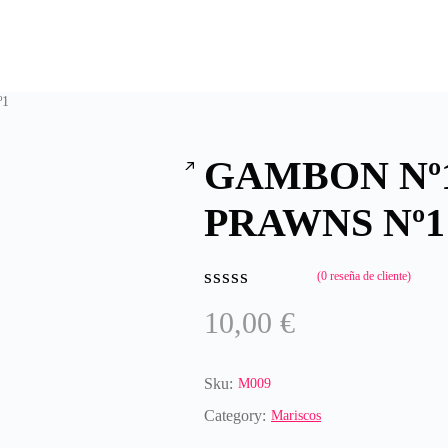
º1
GAMBON Nº1
PRAWNS Nº1
(
0
reseña de cliente)
Valorado
10,00
€
con
0
de
5
Sku:
M009
Category:
Mariscos