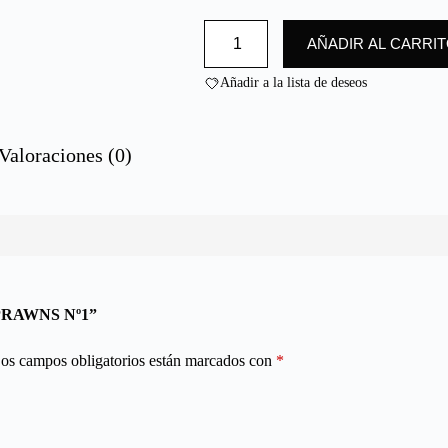
GAMBON
AÑADIR AL CARRI
Nº1
/
KING
Añadir a la lista de deseos
PRAWNS
Nº1
cantidad
Valoraciones (0)
G PRAWNS Nº1”
os campos obligatorios están marcados con
*