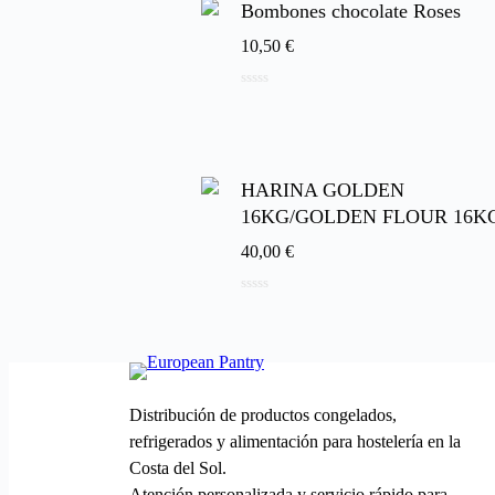
Bombones chocolate Roses
10,50
€
0
de
5
HARINA GOLDEN
16KG/GOLDEN FLOUR 16K
40,00
€
0
de
5
Distribución de productos congelados,
refrigerados y alimentación para hostelería en la
Costa del Sol.
Atención personalizada y servicio rápido para