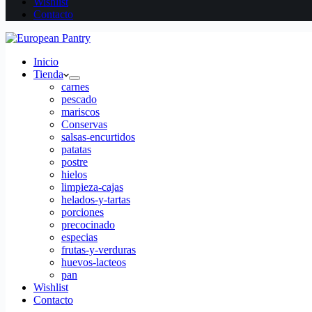
Wishlist
Contacto
Inicio
Tienda
carnes
pescado
mariscos
Conservas
salsas-encurtidos
patatas
postre
hielos
limpieza-cajas
helados-y-tartas
porciones
precocinado
especias
frutas-y-verduras
huevos-lacteos
pan
Wishlist
Contacto