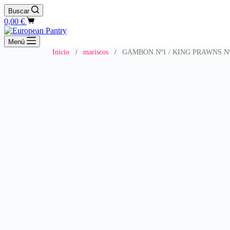
Buscar
Carro
0,00
€
de
compra
Menú
Inicio
mariscos
GAMBON Nº1 / KING PRAWNS N
/
/