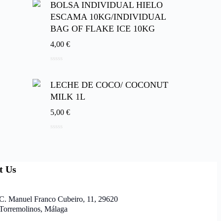
BOLSA INDIVIDUAL HIELO
ESCAMA 10KG/INDIVIDUAL
BAG OF FLAKE ICE 10KG
4,00
€
0
de
5
LECHE DE COCO/ COCONUT
MILK 1L
5,00
€
0
de
5
t Us
C. Manuel Franco Cubeiro, 11, 29620
Torremolinos, Málaga