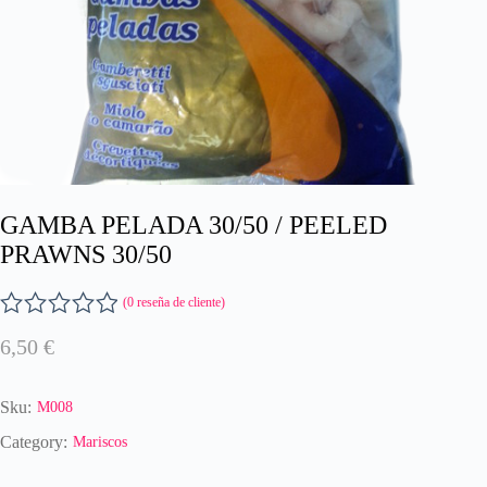
GAMBA PELADA 30/50 / PEELED
PRAWNS 30/50
(
0
reseña de cliente)
V
6,50
€
a
l
o
Sku:
M008
r
a
Category:
Mariscos
d