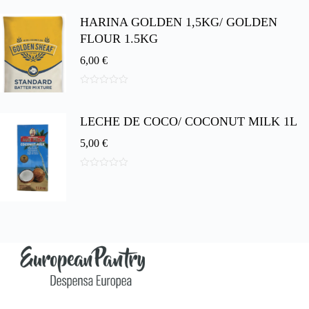
d
HARINA GOLDEN 1,5KG/ GOLDEN
e
5
FLOUR 1.5KG
6,00
€
0
d
e
LECHE DE COCO/ COCONUT MILK 1L
5
5,00
€
0
d
e
5