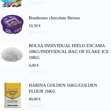
0
d
e
Bombones chocolate Heroes
5
10,50
€
0
d
BOLSA INDIVIDUAL HIELO ESCAMA
e
5
10KG/INDIVIDUAL BAG OF FLAKE ICE
10KG
4,00
€
0
d
HARINA GOLDEN 16KG/GOLDEN
e
5
FLOUR 16KG
40,00
€
0