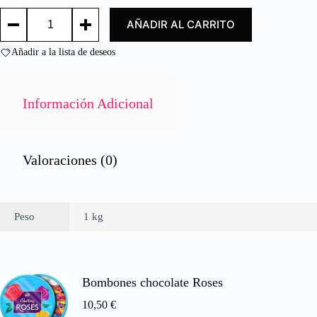
o
GAMBA
c
AÑADIR AL CARRITO
PELADA
o
30/50
n
/
Añadir a la lista de deseos
0
PEELED
d
PRAWNS
e
30/50
cantidad
5
Información Adicional
Valoraciones (0)
Peso
1 kg
Bombones chocolate Roses
10,50
€