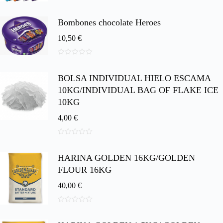
0
d
e
Bombones chocolate Heroes
5
10,50
€
0
d
BOLSA INDIVIDUAL HIELO ESCAMA
e
5
10KG/INDIVIDUAL BAG OF FLAKE ICE
10KG
4,00
€
0
d
HARINA GOLDEN 16KG/GOLDEN
e
5
FLOUR 16KG
40,00
€
0
d