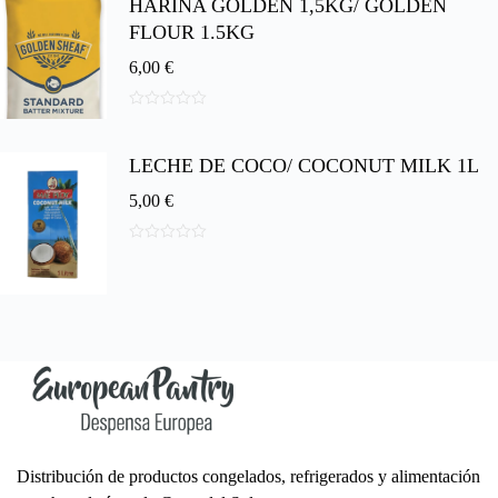
HARINA GOLDEN 1,5KG/ GOLDEN
e
5
FLOUR 1.5KG
6,00
€
0
d
e
LECHE DE COCO/ COCONUT MILK 1L
5
5,00
€
0
d
e
5
Distribución de productos congelados, refrigerados y alimentación