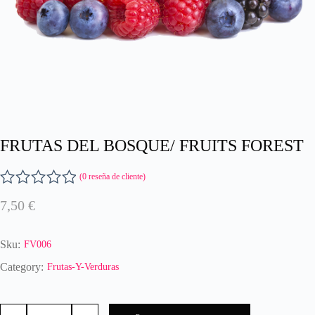
FRUTAS DEL BOSQUE/ FRUITS FOREST
(
0
reseña de cliente)
V
7,50
€
a
l
o
Sku:
FV006
r
a
Category:
Frutas-Y-Verduras
d
o
FRUTAS
c