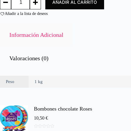
AÑADIR AL CARRITO
DEL
o
BOSQUE/
n
FRUITS
Añadir a la lista de deseos
0
FOREST
d
cantidad
e
5
Información Adicional
Valoraciones (0)
Peso
1 kg
Bombones chocolate Roses
10,50
€