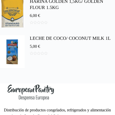
HARINA GOLDEN 1,5KG/ GOLDEN
e
5
FLOUR 1.5KG
6,00
€
0
d
e
LECHE DE COCO/ COCONUT MILK 1L
5
5,00
€
0
d
e
5
Distribución de productos congelados, refrigerados y alimentación