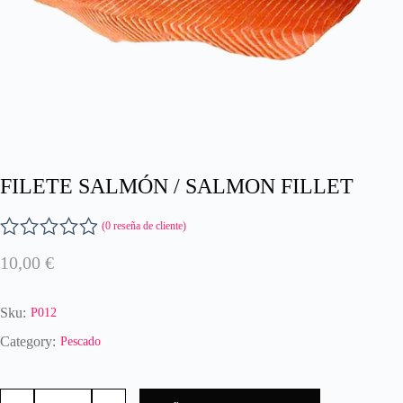
FILETE SALMÓN / SALMON FILLET
(
0
reseña de cliente)
V
10,00
€
a
l
o
Sku:
P012
r
a
Category:
Pescado
d
o
FILETE
c