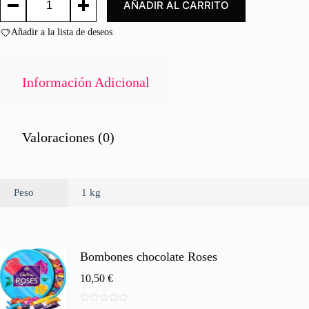
AÑADIR AL CARRITO
SALMÓN
o
/
n
SALMON
Añadir a la lista de deseos
0
FILLET
d
cantidad
e
5
Información Adicional
Valoraciones (0)
Peso
1 kg
Bombones chocolate Roses
10,50
€