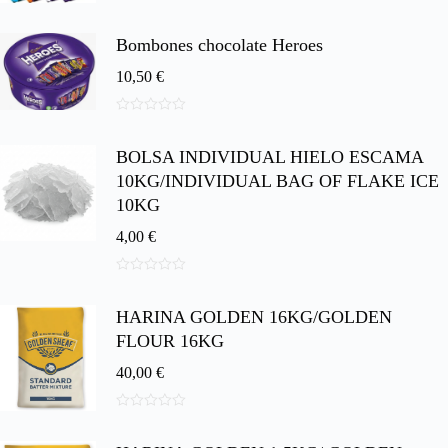
0
d
e
Bombones chocolate Heroes
5
10,50
€
0
d
BOLSA INDIVIDUAL HIELO ESCAMA
e
5
10KG/INDIVIDUAL BAG OF FLAKE ICE
10KG
4,00
€
0
d
HARINA GOLDEN 16KG/GOLDEN
e
5
FLOUR 16KG
40,00
€
0
d