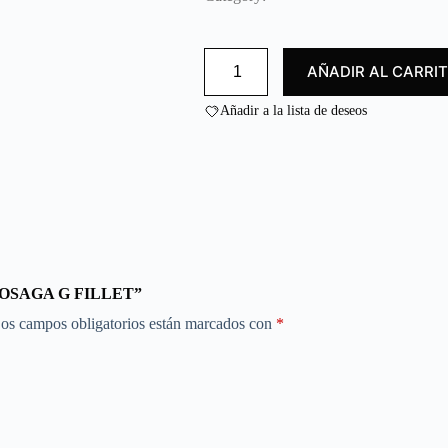
d
o
c
FILETE
o
AÑADIR AL CARRI
ROSAGA
n
G/
0
ROSAGA
Añadir a la lista de deseos
G
d
FILLET
e
cantidad
5
/ ROSAGA G FILLET”
os campos obligatorios están marcados con
*