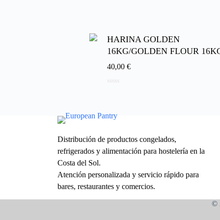
d
e
5
HARINA GOLDEN
16KG/GOLDEN FLOUR 16K
40,00
€
0
d
e
5
Distribución de productos congelados,
refrigerados y alimentación para hostelería en la
Costa del Sol.
Atención personalizada y servicio rápido para
bares, restaurantes y comercios.
© 