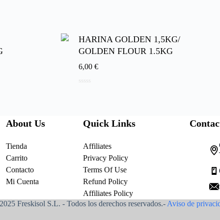
d
e
5
HARINA GOLDEN 1,5KG/
G
GOLDEN FLOUR 1.5KG
6,00
€
0
d
e
5
About Us
Quick Links
Contac
Tienda
Affiliates
Carrito
Privacy Policy
Contacto
Terms Of Use
Mi Cuenta
Refund Policy
Affiliates Policy
2025 Freskisol S.L. - Todos los derechos reservados.-
Aviso de privaci