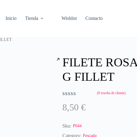
Inicio
Tienda
Wishlist
Contacto
ILLET
FILETE ROS
G FILLET
(
0
reseña de cliente)
V
8,50
€
a
l
o
r
Sku:
P044
a
Category:
Pescado