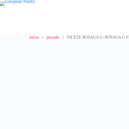
Saltar
al
contenido
Inicio
pescado
FILETE ROSAGA G/ ROSAGA G F
/
/