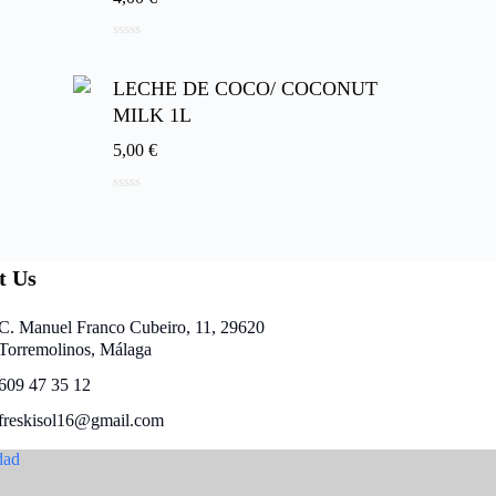
0
d
e
LECHE DE COCO/ COCONUT
5
MILK 1L
5,00
€
0
d
e
5
t Us
C. Manuel Franco Cubeiro, 11, 29620
Torremolinos, Málaga
609 47 35 12
freskisol16@gmail.com
dad