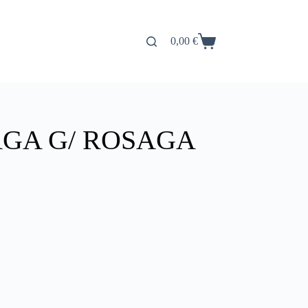
0,00
€
Carro
de
compra
AGA G/ ROSAGA