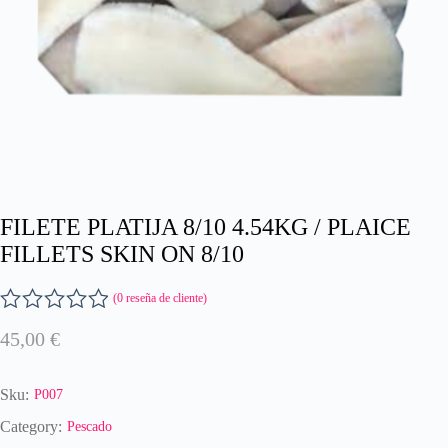
FILETE PLATIJA 8/10 4.54KG / PLAICE
FILLETS SKIN ON 8/10
(
0
reseña de cliente)
V
45,00
€
a
l
o
Sku:
P007
r
a
Category:
Pescado