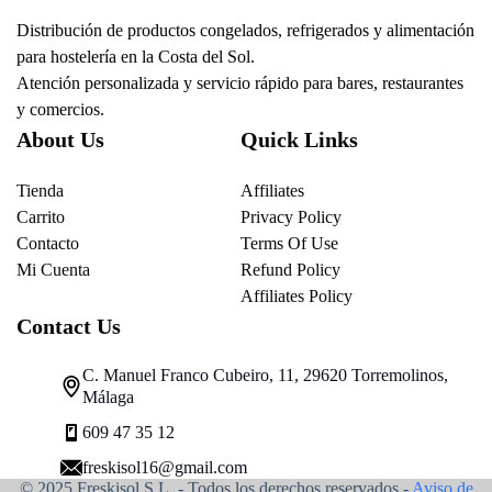
Distribución de productos congelados, refrigerados y alimentación
para hostelería en la Costa del Sol.
Atención personalizada y servicio rápido para bares, restaurantes
y comercios.
About Us
Quick Links
Tienda
Affiliates
Carrito
Privacy Policy
Contacto
Terms Of Use
Mi Cuenta
Refund Policy
Affiliates Policy
Contact Us
C. Manuel Franco Cubeiro, 11, 29620 Torremolinos,
Málaga
609 47 35 12
freskisol16@gmail.com
© 2025 Freskisol S.L. - Todos los derechos reservados.-
Aviso de