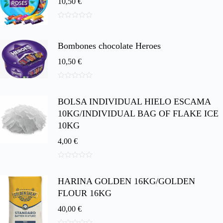
10,50
€
0
d
e
Bombones chocolate Heroes
5
10,50
€
0
d
BOLSA INDIVIDUAL HIELO ESCAMA
e
5
10KG/INDIVIDUAL BAG OF FLAKE ICE
10KG
4,00
€
0
d
HARINA GOLDEN 16KG/GOLDEN
e
5
FLOUR 16KG
40,00
€