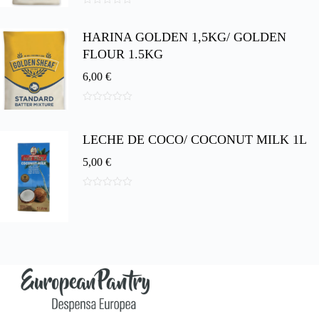
0
d
HARINA GOLDEN 1,5KG/ GOLDEN
e
5
FLOUR 1.5KG
6,00
€
0
d
e
LECHE DE COCO/ COCONUT MILK 1L
5
5,00
€
0
d
e
5