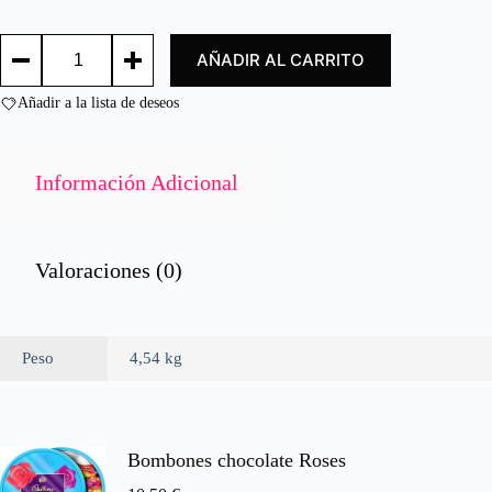
d
o
FILETE
c
AÑADIR AL CARRITO
PLATIJA
o
8/10
n
4.54KG
Añadir a la lista de deseos
0
/
d
PLAICE
e
FILLETS
SKIN
5
Información Adicional
ON
8/10
cantidad
Valoraciones (0)
Peso
4,54 kg
Bombones chocolate Roses