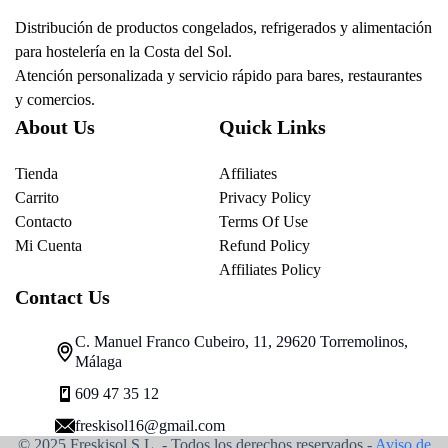
Distribución de productos congelados, refrigerados y alimentación
para hostelería en la Costa del Sol.
Atención personalizada y servicio rápido para bares, restaurantes
y comercios.
About Us
Quick Links
Tienda
Affiliates
Carrito
Privacy Policy
Contacto
Terms Of Use
Mi Cuenta
Refund Policy
Affiliates Policy
Contact Us
C. Manuel Franco Cubeiro, 11, 29620 Torremolinos,
Málaga
609 47 35 12
freskisol16@gmail.com
© 2025 Freskisol S.L. - Todos los derechos reservados.-
Aviso de