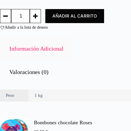
d
o
FILETE
c
AÑADIR AL CARRITO
DE
o
ROSADA
n
MEDIANO
Añadir a la lista de deseos
0
/
d
HALIBUT
e
FILLET
9
5
Información Adicional
OZ
cantidad
Valoraciones (0)
Peso
1 kg
Bombones chocolate Roses