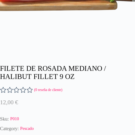
FILETE DE ROSADA MEDIANO /
HALIBUT FILLET 9 OZ
(
0
reseña de cliente)
V
12,00
€
a
l
o
Sku:
P010
r
a
Category:
Pescado