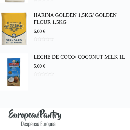
0
d
HARINA GOLDEN 1,5KG/ GOLDEN
e
5
FLOUR 1.5KG
6,00
€
0
d
e
LECHE DE COCO/ COCONUT MILK 1L
5
5,00
€
0
d
e
5