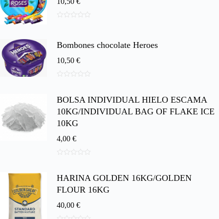
10,50
€
0
d
e
Bombones chocolate Heroes
5
10,50
€
0
d
BOLSA INDIVIDUAL HIELO ESCAMA
e
5
10KG/INDIVIDUAL BAG OF FLAKE ICE
10KG
4,00
€
0
d
HARINA GOLDEN 16KG/GOLDEN
e
5
FLOUR 16KG
40,00
€