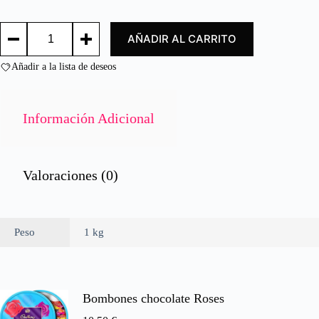
d
o
FILETE
c
AÑADIR AL CARRITO
BACALAO
o
PUNTO
n
DE
Añadir a la lista de deseos
0
SAL
d
/
e
COD
FILLET
5
Información Adicional
RIGHT
AMOUNT
OF
SALT
cantidad
Valoraciones (0)
Peso
1 kg
Bombones chocolate Roses