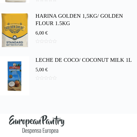
0
d
HARINA GOLDEN 1,5KG/ GOLDEN
e
5
FLOUR 1.5KG
6,00
€
0
d
e
LECHE DE COCO/ COCONUT MILK 1L
5
5,00
€
0
d
e
5