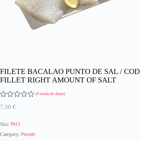
FILETE BACALAO PUNTO DE SAL / COD
FILLET RIGHT AMOUNT OF SALT
(
0
reseña de cliente)
V
7,50
€
a
l
o
Sku:
P013
r
a
Category:
Pescado