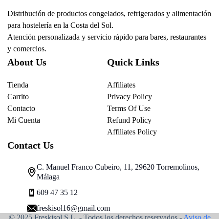
Distribución de productos congelados, refrigerados y alimentación
para hostelería en la Costa del Sol.
Atención personalizada y servicio rápido para bares, restaurantes
y comercios.
About Us
Quick Links
Tienda
Affiliates
Carrito
Privacy Policy
Contacto
Terms Of Use
Mi Cuenta
Refund Policy
Affiliates Policy
Contact Us
C. Manuel Franco Cubeiro, 11, 29620 Torremolinos,
Málaga
609 47 35 12
freskisol16@gmail.com
© 2025 Freskisol S.L. - Todos los derechos reservados.-
Aviso de