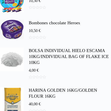
10,50
€
0
d
e
Bombones chocolate Heroes
5
10,50
€
0
d
BOLSA INDIVIDUAL HIELO ESCAMA
e
5
10KG/INDIVIDUAL BAG OF FLAKE ICE
10KG
4,00
€
0
d
HARINA GOLDEN 16KG/GOLDEN
e
5
FLOUR 16KG
40,00
€